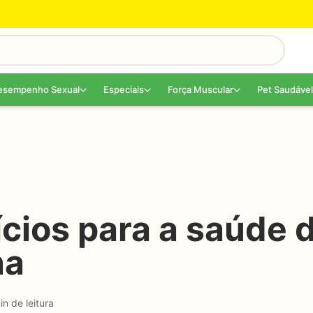
esempenho Sexual
Especiais
Força Muscular
Pet Saudável
cios para a saúde 
na
in de leitura