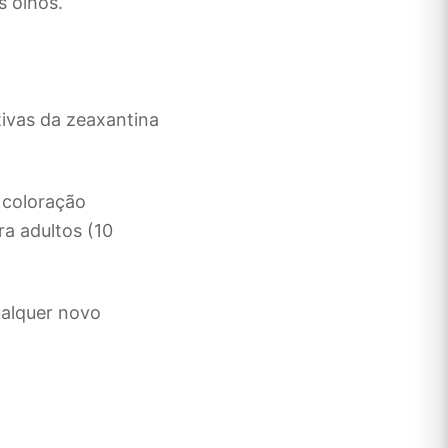
s olhos.
ivas da zeaxantina
 coloração
a adultos (10
ualquer novo