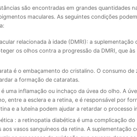
tâncias são encontradas em grandes quantidades na
igmentos maculares. As seguintes condições podem 
a:
ular relacionada à idade (DMRI): a suplementação 
oteger os olhos contra a progressão da DMRI, que às
tarata é o embaçamento do cristalino. O consumo de 
tardar a formação de cataratas.
te é uma inflamação ou inchaço da úvea do olho. A úve
o, entre a esclera e a retina, e é responsável por fo
tina e a luteína podem ajudar a retardar o processo 
bética : a retinopatia diabética é uma complicação do
s aos vasos sanguíneos da retina. A suplementação 