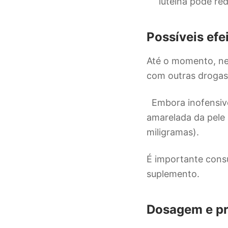
luteína pode re
Possíveis efe
Até o momento, ne
com outras droga
Embora inofensivo
amarelada da pele
miligramas).
É importante consu
suplemento.
Dosagem e p