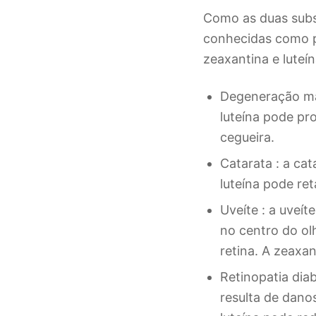
Como as duas subs
conhecidas como p
zeaxantina e luteín
Degeneração mac
luteína pode pr
cegueira.
Catarata : a ca
luteína pode re
Uveíte : a uveí
no centro do olh
retina. A zeaxan
Retinopatia dia
resulta de dano