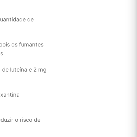
quantidade de
pois os fumantes
es.
 de luteína e 2 mg
axantina
duzir o risco de