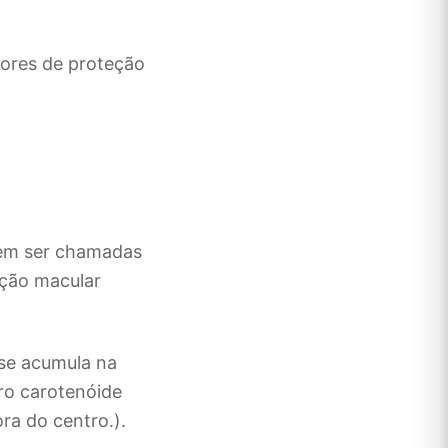
tores de proteção
dem ser chamadas
ação macular
 se acumula na
iro carotenóide
ra do centro.).