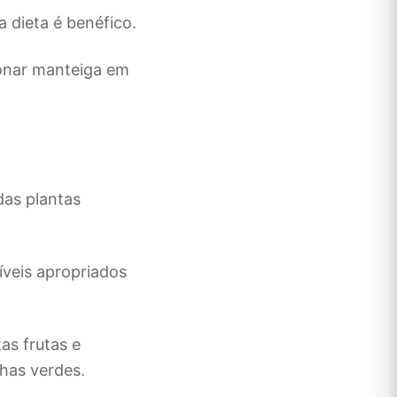
a dieta é benéfico.
ionar manteiga em
das plantas
íveis apropriados
tas frutas e
has verdes.