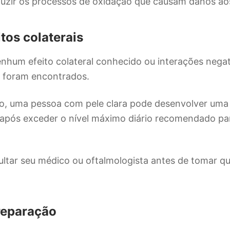
duzir os processos de oxidação que causam danos ao
itos colaterais
nhum efeito colateral conhecido ou interações negat
s foram encontrados.
, uma pessoa com pele clara pode desenvolver uma
 após exceder o nível máximo diário recomendado par
ltar seu médico ou oftalmologista antes de tomar q
reparação