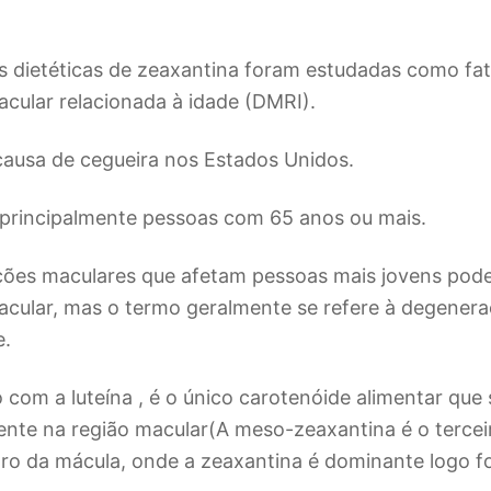
s dietéticas de zeaxantina foram estudadas como fa
cular relacionada à idade (DMRI).
causa de cegueira nos Estados Unidos.
principalmente pessoas com 65 anos ou mais.
ões maculares que afetam pessoas mais jovens po
cular, mas o termo geralmente se refere à degener
e.
o com a luteína , é o único carotenóide alimentar que
mente na região macular(A meso-zeaxantina é o terce
o da mácula, onde a zeaxantina é dominante logo fo