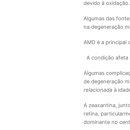
devido à oxidação.
Algumas das fonte
na degeneração ma
AMD é a principal 
A condição afeta 
Algumas complicaç
de degeneração ma
relacionada
à idad
A zeaxantina, junt
retina, particular
dominante no centr