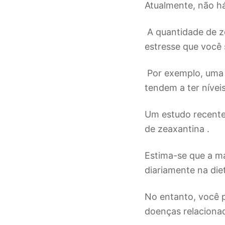
Atualmente, não h
A quantidade de z
estresse que você s
Por exemplo, uma 
tendem a ter nívei
Um estudo recente 
de zeaxantina .
Estima-se que a m
diariamente na die
No entanto, você p
doenças relacionad