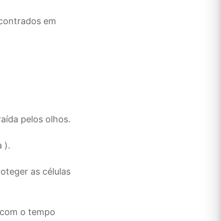
ncontrados em
raída pelos olhos.
 ).
oteger as células
m com o tempo