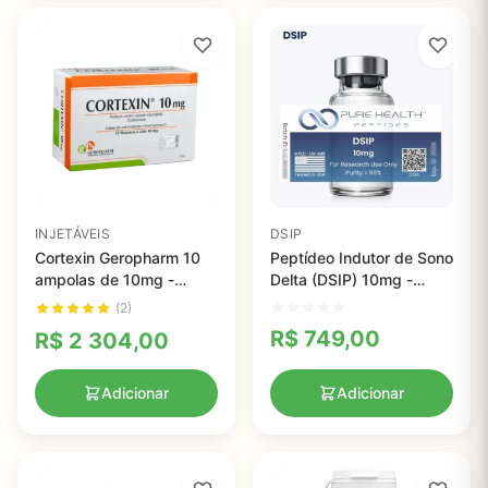
INJETÁVEIS
DSIP
Cortexin Geropharm 10
Peptídeo Indutor de Sono
ampolas de 10mg -
Delta (DSIP) 10mg -
Neuroproteção e
Pesquisa em Sono e
(2)
Melhoria Cognitiva Eficaz
Estudo do Sono
R$
749,00
R$
2 304,00
Adicionar
Adicionar