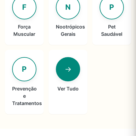
F
N
P
Força
Nootrópicos
Pet
Muscular
Gerais
Saudável
P
→
Prevenção
Ver Tudo
e
Tratamentos