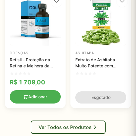
DOENÇAS
ASHITABA
Retisil - Proteção da
Extrato de Ashitaba
Retina e Melhora da
Muito Potente com
Visão, 120 ml
Flavonóides, Pharmakon,
90 Cápsulas
R$
1 709,00
Adicionar
Esgotado
Ver Todos os Produtos