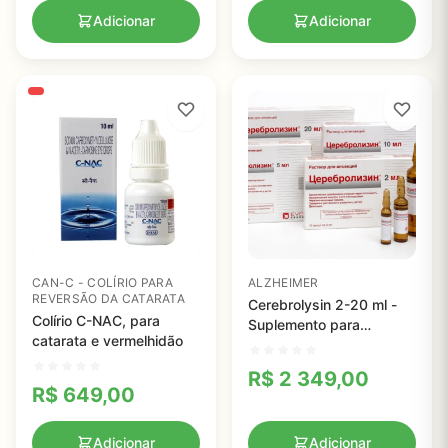
Adicionar
Adicionar
CAN-C - COLÍRIO PARA
ALZHEIMER
REVERSÃO DA CATARATA
Cerebrolysin 2-20 ml -
Colírio C-NAC, para
Suplemento para
catarata e vermelhidão
Melhora das Funções
Cognitivas e
R$
2 349,00
Neuroproteção
R$
649,00
Adicionar
Adicionar