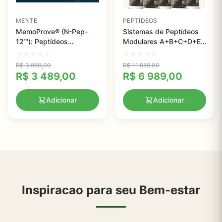
MENTE
PEPTÍDEOS
MemoProve® (N-Pep-
Sistemas de Peptídeos
12™): Peptídeos
Modulares A+B+C+D+E
Bioativos para Memória e
Pure Health Peptides -
Função Cognitiva
Suporte Avançado ao
R$
3 880,00
R$
11 989,00
Metabolismo e Bem-
R$
3 489,00
R$
6 989,00
Estar
Adicionar
Adicionar
Inspiracao para seu Bem-estar