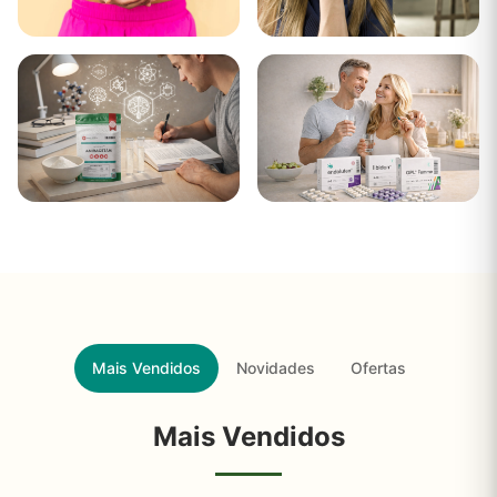
Limpeza do Colon
Ansiedade
e do Intestino
Nootrópicos
Peptídeos
Mais Vendidos
Novidades
Ofertas
Mais Vendidos