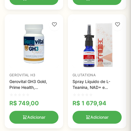
GEROVITAL H3
GLUTATIONA
Gerovital GH3 Gold,
Spray Líquido de L-
Prime Health,
Teanina, NAD+ e
comprimidos
Glutationa - Pesquisa
Laboratorial Avançada
R$
749,00
R$
1 679,94
Adicionar
Adicionar