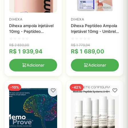
DIHEXA
DIHEXA
Dihexa ampola injetável
Dihexa Peptídeo Ampola
10mg - Peptídeo
Injetável 10mg - Umbrella
Cognitivo para Estímulo
Labs
da Sinaptogênese
R$
2 839,00
R$
1 779,94
R$
1 939,94
R$
1 689,00
Adicionar
Adicionar
-10%
-42%