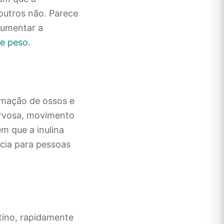
outros não. Parece
aumentar a
de peso
.
rmação de ossos e
ervosa, movimento
em que a inulina
ncia para pessoas
stino, rapidamente