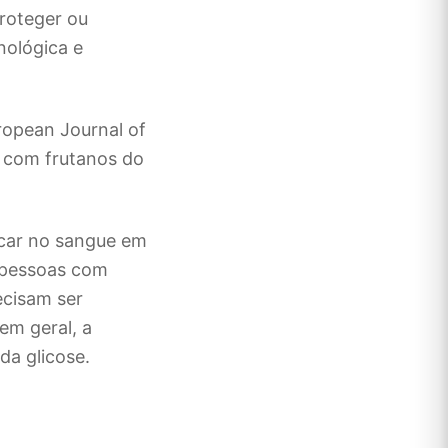
roteger ou
nológica e
ropean Journal of
o com frutanos do
úcar no sangue em
m pessoas com
ecisam ser
em geral, a
da glicose.