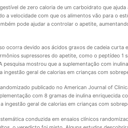
digestível de zero caloria de um carboidrato que ajud
do a velocidade com que os alimentos vão para o est
também pode ajudar a controlar o apetite, aumentand
so ocorra devido aos ácidos graxos de cadeia curta 
rmônios supressores do apetite, como o peptídeo 1 
 A pesquisa mostrou que a suplementação com inulina
e a ingestão geral de calorias em crianças com sobrep
randomizado publicado no American Journal of Clinica
uplementação com 8 gramas de inulina enriquecida co
e a ingestão geral de calorias em crianças com sobre
sistemática conduzida em ensaios clínicos randomiz
ltos, o veredicto foi misto. Alguns estudos descobri