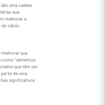
s são uma cadeia
térias que
em melhorar a
de cálcio.
e melhorar sua
is como “alimentos
imorados que têm um
 parte de uma
ões significativos