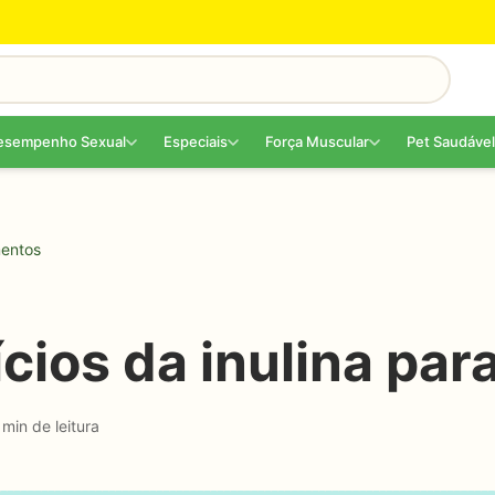
esempenho Sexual
Especiais
Força Muscular
Pet Saudável
mentos
cios da inulina par
 min de leitura