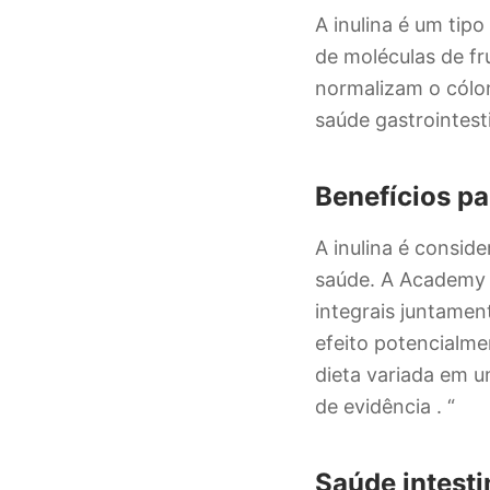
A inulina é um tip
de moléculas de fr
normalizam o cólo
saúde gastrointes
Benefícios pa
A inulina é consid
saúde. A Academy o
integrais juntamen
efeito potencialm
dieta variada em u
de evidência . “
Saúde intesti