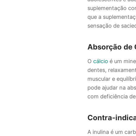
suplementação com 
que a suplementaç
sensação de sacie
Absorção de 
O
cálcio
é um miner
dentes, relaxamen
muscular e equilíb
pode ajudar na abs
com deficiência de
Contra-indic
A inulina é um car