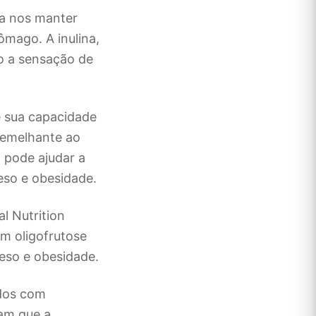
a a nos manter
ômago. A inulina,
o a sensação de
e sua capacidade
semelhante ao
 pode ajudar a
eso e obesidade.
l Nutrition
m oligofrutose
peso e obesidade.
ados com
ram que a