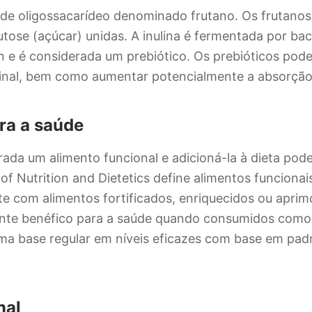
o de oligossacarídeo denominado frutano. Os frutano
utose (açúcar) unidas. A inulina é fermentada por bac
n e é considerada um prebiótico. Os prebióticos pod
tinal, bem como aumentar potencialmente a absorção 
ra a saúde
erada um alimento funcional e adicioná-la à dieta pod
f Nutrition and Dietetics define alimentos funciona
te com alimentos fortificados, enriquecidos ou apr
ente benéfico para a saúde quando consumidos como
ma base regular em níveis eficazes com base em padr
nal