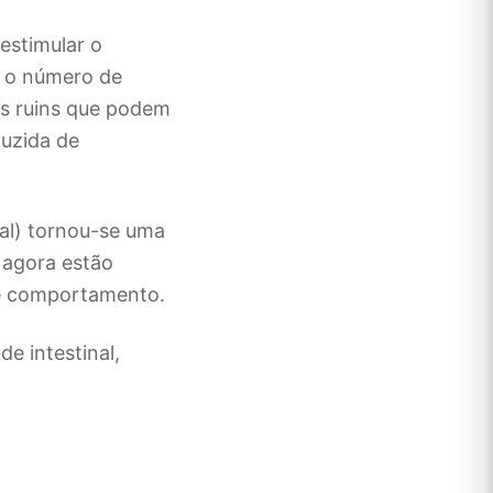
estimular o
r o número de
as ruins que podem
duzida de
al) tornou-se uma
 agora estão
 e comportamento.
e intestinal,