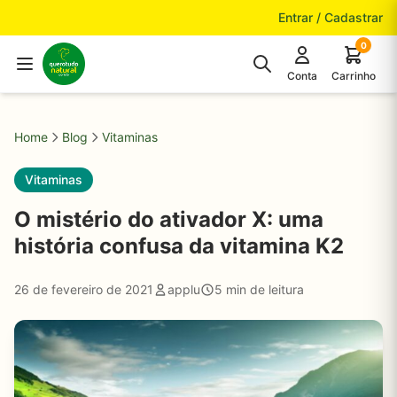
Pular para o conteúdo
Entrar / Cadastrar
0
Conta
Carrinho
Home
Blog
Vitaminas
Vitaminas
O mistério do ativador X: uma
história confusa da vitamina K2
26 de fevereiro de 2021
applu
5 min de leitura