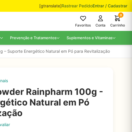
[gtranslate]
Rastrear Pedido
Entrar / Cadastrar
0
Favoritos
Conta
Carrinho
Prevenção e Tratamentos
Suplementos e Vitaminas
 – Suporte Energético Natural em Pó para Revitalização
nais
owder Rainpharm 100g -
gético Natural em Pó
ização
valiar