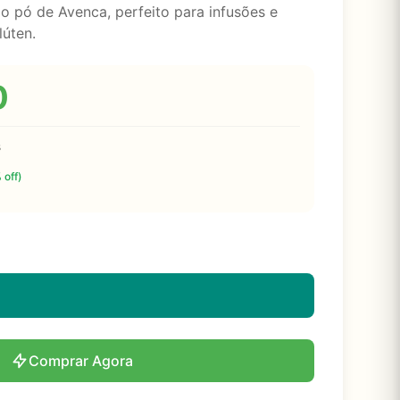
o pó de Avenca, perfeito para infusões e
lúten.
0
s
 off)
Comprar Agora