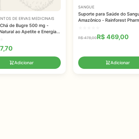
SANGUE
Suporte para Saúde do Sang
NTOS DE ERVAS MEDICINAIS
Amazônico - Rainforest Phar
 Chá de Bugre 500 mg -
650 mg - 120 capsulas
Natural ao Apetite e Energia
R$
469,00
R$
478,00
7,70
Adicionar
Adicionar