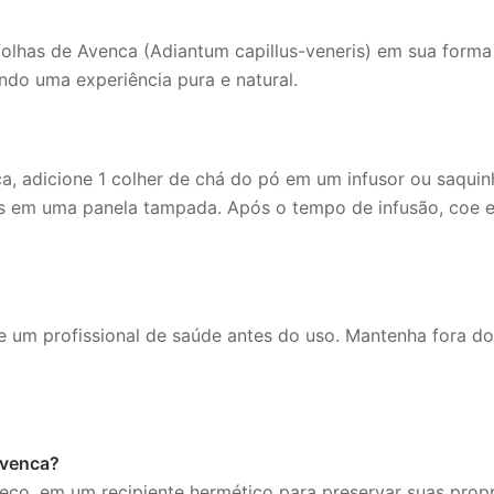
lhas de Avenca (Adiantum capillus-veneris) em sua forma pu
tindo uma experiência pura e natural.
a, adicione 1 colher de chá do pó em um infusor ou saqui
tos em uma panela tampada. Após o tempo de infusão, coe 
 um profissional de saúde antes do uso. Mantenha fora do
Avenca?
eco, em um recipiente hermético para preservar suas prop