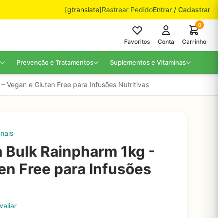
[gtranslate]
Rastrear Pedido
Entrar / Cadastrar
0
Favoritos
Conta
Carrinho
Prevenção e Tratamentos
Suplementos e Vitaminas
 Vegan e Gluten Free para Infusões Nutritivas
nais
 Bulk Rainpharm 1kg -
en Free para Infusões
valiar