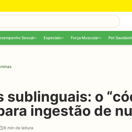
esempenho Sexual
Especiais
Força Muscular
Pet Saudável
aminas
 sublinguais: o “có
para ingestão de nu
8 min de leitura