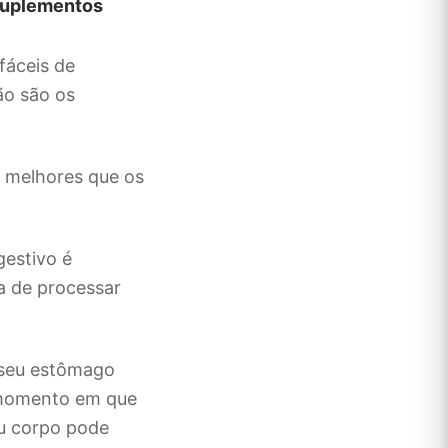
 suplementos
fáceis de
ão são os
o melhores que os
gestivo é
ta de processar
 seu estômago
 momento em que
eu corpo pode