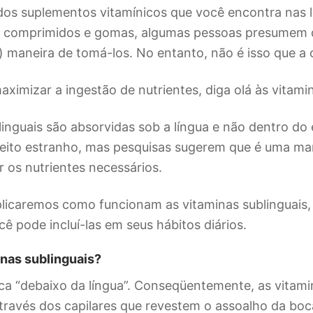
os suplementos vitamínicos que você encontra nas lo
 comprimidos e gomas, algumas pessoas presumem q
) maneira de tomá-los. No entanto, não é isso que a 
ximizar a ingestão de nutrientes, diga olá às vitamin
linguais são absorvidas sob a língua e não dentro d
eito estranho, mas pesquisas sugerem que é uma ma
r os nutrientes necessários.
plicaremos como funcionam as vitaminas sublinguais,
ê pode incluí-las em seus hábitos diários.
inas sublinguais?
fica “debaixo da língua”. Conseqüentemente, as vitami
través dos capilares que revestem o assoalho da boc