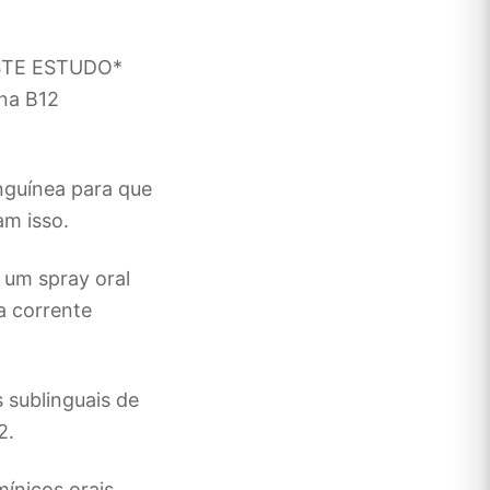
STE ESTUDO*
na B12
anguínea para que
am isso.
um spray oral
a corrente
sublinguais de
2.
nicos orais,