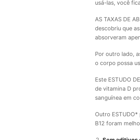
usá-las, você fi
AS TAXAS DE AB
descobriu que a
absorveram apen
Por outro lado, 
o corpo possa us
Este ESTUDO D
de vitamina D pr
sanguínea em co
Outro ESTUDO* p
B12 foram melhor
Sem aditivos