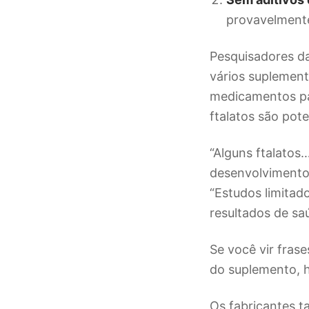
provavelmente
Pesquisadores d
vários suplemento
medicamentos pa
ftalatos são pot
“Alguns ftalatos
desenvolvimento 
“Estudos limitad
resultados de sa
Se você vir fras
do suplemento, h
Os fabricantes 