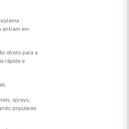
 sistema
is entram em
ão direto para a
s rápida e
as.
eis, sprays,
nando populares