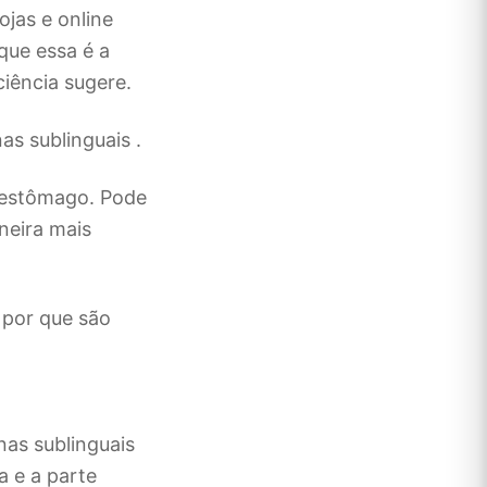
jas e online
ue essa é a
ciência sugere.
as sublinguais .
o estômago. Pode
neira mais
 por que são
nas sublinguais
a e a parte