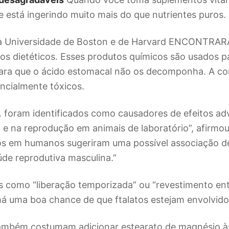
 está ingerindo muito mais do que nutrientes puros.
a Universidade de Boston e de Harvard ENCONTRAR
s dietéticos. Esses produtos químicos são usados ​​pa
ra que o ácido estomacal não os decomponha. A c
encialmente tóxicos.
… foram identificados como causadores de efeitos ad
e na reprodução em animais de laboratório”, afirmou 
os em humanos sugeriram uma possível associação de
úde reprodutiva masculina.”
es como “liberação temporizada” ou “revestimento ent
á uma boa chance de que ftalatos estejam envolvido
também costumam adicionar estearato de magnésio às