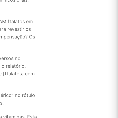
AM ftalatos em
ra revestir os
ompensação? Os
versos no
o relatório.
 [ftalatos] com
érico” no rótulo
s.
 vitaminas. Esta