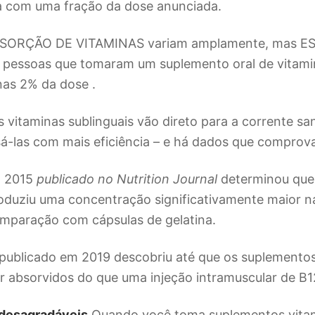
ca com uma fração da dose anunciada.
SORÇÃO DE VITAMINAS variam amplamente, mas E
s pessoas que tomaram um suplemento oral de vitami
as 2% da dose .
as vitaminas sublinguais vão direto para a corrente s
á-las com mais eficiência – e há dados que comprov
E 2015
publicado no Nutrition Journal
determinou que 
oduziu uma concentração significativamente maior n
mparação com cápsulas de gelatina.
ublicado em 2019 descobriu até que os suplementos 
 absorvidos do que uma injeção intramuscular de B1
 desagradáveis
Quando você toma suplementos vitamí