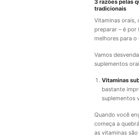
3 razões pelas 
tradicionais
Vitaminas orais,
preparar – é por
melhores para o 
Vamos desvendar 
suplementos orais
Vitaminas sub
bastante impr
suplementos v
Quando você eng
começa a quebrá
as vitaminas são