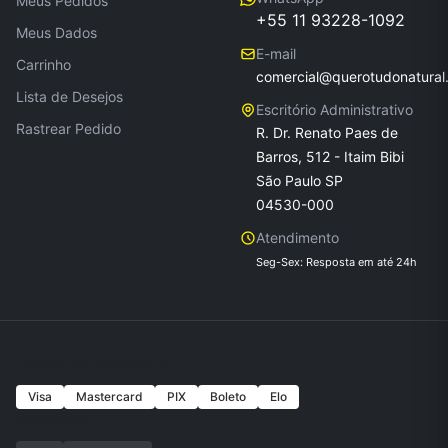
Meus Pedidos
+55 11 93228-1092
Meus Dados
E-mail
Carrinho
comercial@querotudonatural
Lista de Desejos
Escritório Administrativo
Rastrear Pedido
R. Dr. Renato Paes de
Barros, 512 - Itaim Bibi
São Paulo SP
04530-000
Atendimento
Seg-Sex: Resposta em até 24h
Formas de Pagamento
Visa
Mastercard
PIX
Boleto
Elo
Seguranca