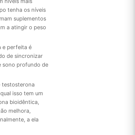
m níveis mais
rpo tenha os níveis
tomam suplementos
m a atingir o peso
 e perfeita é
do de sincronizar
de sono profundo de
 testosterona
 qual isso tem um
na bioidêntica,
ação melhora,
inalmente, a ela