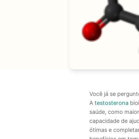
Você já se pergun
A
testosterona
bio
saúde, como maior 
capacidade de aju
ótimas e completam
benefícios em tom