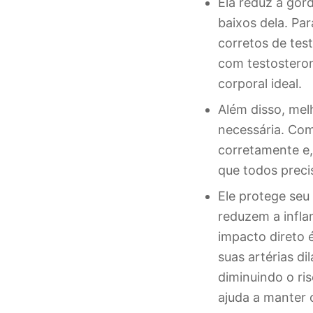
Ela reduz a gor
baixos dela. Par
corretos de te
com testosteron
corporal ideal.
Além disso, mel
necessária. Com
corretamente e,
que todos prec
Ele protege seu
reduzem a infla
impacto direto 
suas artérias di
diminuindo o ris
ajuda a manter o