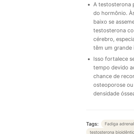
A testosterona
do hormônio. Às
baixo se asseme
testosterona co
cérebro, espec
têm um grande 
Isso fortalece 
tempo devido ao
chance de recon
osteoporose ou 
densidade óssea
Tags:
Fadiga adrenal
testosterona bioidênti