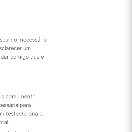
culino, necessário
sclarecer um
rdar comigo que é
ais comumente
cessária para
m testosterona e,
tal.