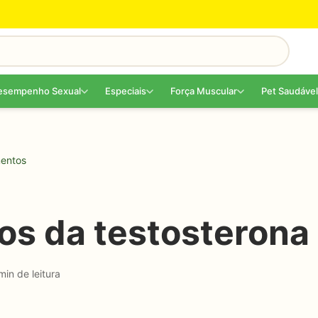
esempenho Sexual
Especiais
Força Muscular
Pet Saudável
mentos
tos da testosterona
min de leitura