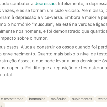
 pode combater a
depressão
. Infelizmente, a depressã
 vezes, eles se tornam um ciclo vicioso. Além disso, 
lham à depressão e vice-versa. Embora a maioria pe
mo o hormônio “muscular”, ela está na verdade ligad
ialmente nos homens, e foi demonstrado que quantid
impacto sobre o humor.
seus ossos. Ajuda a construir os ossos quando foi per
 envelhecimento. Quanto mais baixo o nível de test
strução óssea, o que pode levar a uma densidade ó
osteopenia. Foi dito que a reposição de testosteron
 total.
 e testosterona
hormônios
moléculas
suplementos
testo
ca