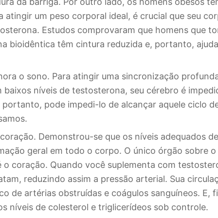
dura da barriga. Por outro lado, os homens obesos tê
a atingir um peso corporal ideal, é crucial que seu co
stosterona. Estudos comprovaram que homens que 
a bioidêntica têm cintura reduzida e, portanto, ajuda
hora o sono. Para atingir uma sincronização profunda
 baixos níveis de testosterona, seu cérebro é impedi
 portanto, pode impedi-lo de alcançar aquele ciclo 
isamos.
 coração. Demonstrou-se que os níveis adequados de
mação geral em todo o corpo. O único órgão sobre o
é o coração. Quando você suplementa com testostero
latam, reduzindo assim a pressão arterial. Sua circul
co de artérias obstruídas e coágulos sanguíneos. E, f
s níveis de colesterol e triglicerídeos sob controle.