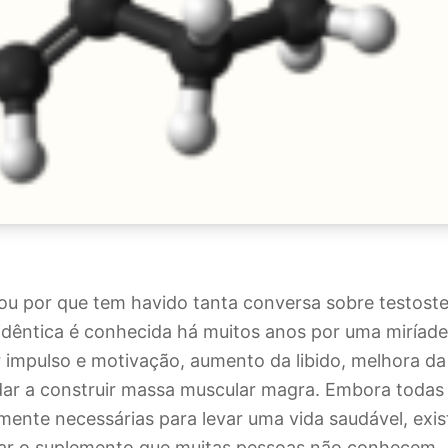
tou por que tem havido tanta conversa sobre testost
idêntica é conhecida há muitos anos por uma miríade
impulso e motivação, aumento da libido, melhora da 
dar a construir massa muscular magra. Embora todas 
ente necessárias para levar uma vida saudável, exi
ar o suplemento que muitas pessoas não conhecem.