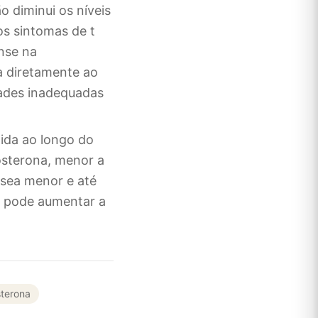
o diminui os níveis
os sintomas de t
nse na
a diretamente ao
ades inadequadas
dida ao longo do
osterona, menor a
ssea menor e até
a pode aumentar a
sterona