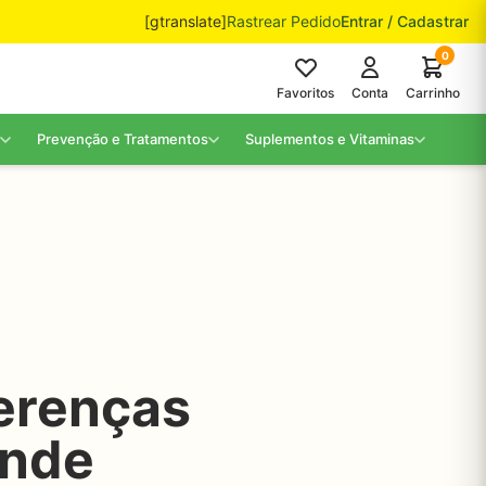
[gtranslate]
Rastrear Pedido
Entrar / Cadastrar
0
Favoritos
Conta
Carrinho
Prevenção e Tratamentos
Suplementos e Vitaminas
ferenças
Onde