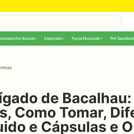
esempenho Sexual
Especiais
Força Muscular
Pet Saudável
aminas
ígado de Bacalhau:
os, Como Tomar, Di
uido e Cápsulas e 