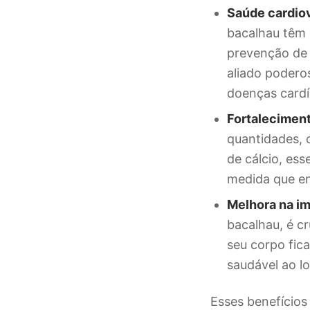
Saúde cardio
bacalhau têm 
prevenção de 
aliado podero
doenças cardí
Fortalecimen
quantidades, 
de cálcio, ess
medida que e
Melhora na i
bacalhau, é c
seu corpo fic
saudável ao l
Esses benefícios