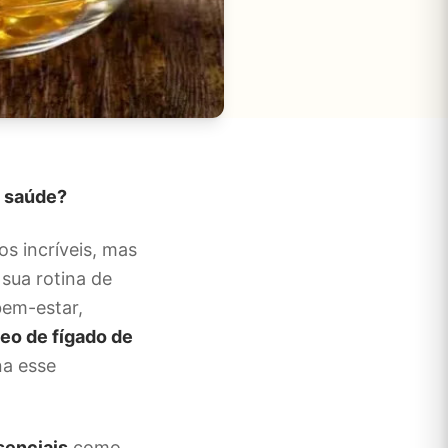
a saúde?
os incríveis, mas
 sua rotina de
bem-estar,
leo de fígado de
na esse
senciais
como