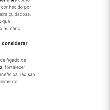
e conhecido por
eira cuidadosa,
s que
po humano.
e considerar
 de fígado de
o
, fortalecer
enefícios não são
plemento