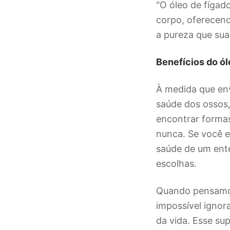
"O óleo de fígad
corpo, oferecend
a pureza que sua
Benefícios do ó
À medida que env
saúde dos ossos,
encontrar formas
nunca. Se você 
saúde de um ent
escolhas.
Quando pensamo
impossível ignor
da vida. Esse s