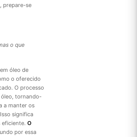
, prepare-se
 mas o que
cem óleo de
omo o oferecido
cado. O processo
 óleo, tornando-
a a manter os
sso significa
 eficiente.
O
undo por essa