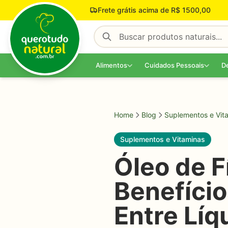
Pular para o conteúdo
Frete grátis acima de R$ 1500,00
Alimentos
Cuidados Pessoais
D
Home
Blog
Suplementos e Vit
Suplementos e Vitaminas
Óleo de F
Benefíci
Entre Líq