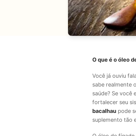
O que é o óleo d
Você já ouviu fal
sabe realmente o
saúde? Se você e
fortalecer seu s
bacalhau
pode se
suplemento tão e
O óleo de fígad