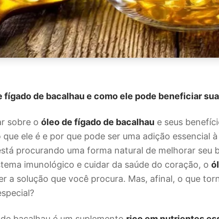
e fígado de bacalhau e como ele pode beneficiar su
ar sobre o
óleo de fígado de bacalhau
e seus benefíci
 que ele é e por que pode ser uma adição essencial à
stá procurando uma forma natural de melhorar seu 
istema imunológico e cuidar da saúde do coração, o
ó
r a solução que você procura. Mas, afinal, o que tor
special?
o de bacalhau é um suplemento
rico em nutrientes es