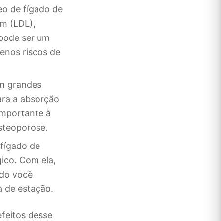
eo de fígado de
im (LDL),
 pode ser um
enos riscos de
m grandes
ara a absorção
 importante à
steoporose.
 fígado de
ico. Com ela,
ndo você
 de estação.
efeitos desse