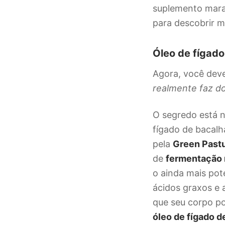
suplemento marav
para descobrir m
Óleo de fígado
Agora, você dev
realmente faz do
O segredo está 
fígado de bacal
pela
Green Past
de
fermentação 
o ainda mais pot
ácidos graxos e a
que seu corpo po
óleo de fígado 