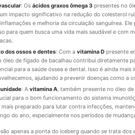
vascular
: Os
ácidos graxos ômega 3
presentes no ól
um impacto significativo na redução do colesterol ru
inflamações e melhoria da circulação sanguínea. Ele
so para quem busca uma vida mais saudável e com m
acas.
to dos ossos e dentes
: Com a
vitamina D
presente e
o óleo de fígado de bacalhau contribui diretamente p
encial para a saúde óssea e dental. Isso é ainda mais
nvelhecemos, ajudando a prevenir doenças como a o
munidade
: A
vitamina A
, também presente no óleo de
rucial para o bom funcionamento do sistema imunológ
a mais preparado para lutar contra infecções, mante
ongo do ano, especialmente nos períodos de mudança
 são apenas a ponta do iceberg quando se trata dos 