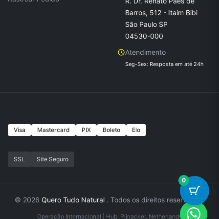
R. Dr. Renato Paes de
Barros, 512 - Itaim Bibi
São Paulo SP
04530-000
Atendimento
Seg-Sex: Resposta em até 24h
Formas de Pagamento
Visa
Mastercard
PIX
Boleto
Elo
Seguranca
SSL
Site Seguro
0
© 2026
Quero Tudo Natural
. Todos os direitos reservados.
Operação Internacional | Hub: Pijnacker, Netherlands