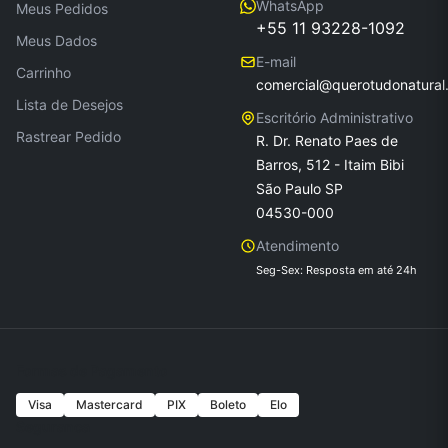
WhatsApp
Meus Pedidos
+55 11 93228-1092
Meus Dados
E-mail
Carrinho
comercial@querotudonatural
Lista de Desejos
Escritório Administrativo
Rastrear Pedido
R. Dr. Renato Paes de
Barros, 512 - Itaim Bibi
São Paulo SP
04530-000
Atendimento
Seg-Sex: Resposta em até 24h
Formas de Pagamento
Visa
Mastercard
PIX
Boleto
Elo
Seguranca