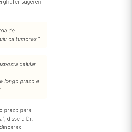
Berghofer sugerem
rda de
uiu os tumores.”
sposta celular
de longo prazo e
”
o prazo para
”, disse o Dr.
 cânceres