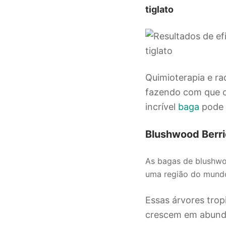
tiglato
Quimioterapia e ra
fazendo com que o
incrível
baga
pode s
Blushwood Berri
As bagas de blushwo
uma região do mundo:
Essas árvores tro
crescem em abundâ