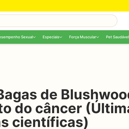
esempenho Sexual
Especiais
Força Muscular
Pet Saudável
Bagas de Blushwood
o do câncer (Últim
s científicas)