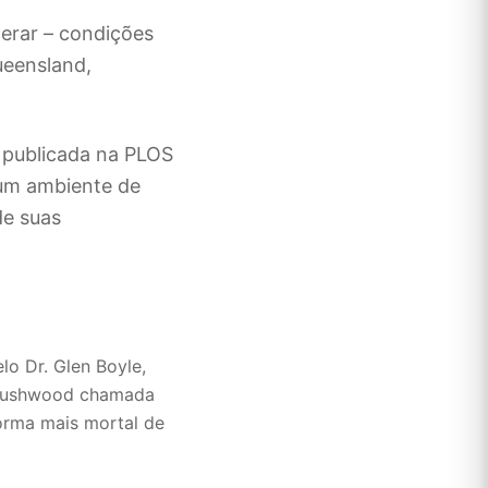
perar – condições
ueensland,
 publicada na PLOS
 um ambiente de
de suas
lo Dr. Glen Boyle,
 blushwood chamada
orma mais mortal de