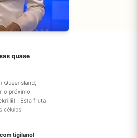
osas quase
m Queensland,
ar o próximo
rillii) . Esta fruta
 células
om tigilanol