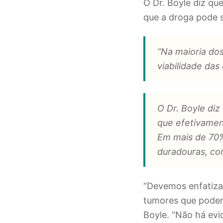
O Dr. Boyle diz qu
que a droga pode 
“Na maioria do
viabilidade das
O Dr. Boyle di
que efetivamen
Em mais de 70%
duradouras, co
“Devemos enfatiza
tumores que podem s
Boyle. “Não há evi