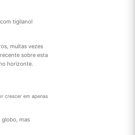
ros, muitas vezes
recente sobre esta
no horizonte.
or crescer em apenas
.
o globo, mas