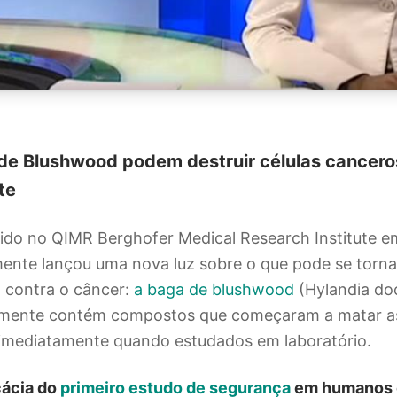
de Blushwood podem destruir células cancer
te
do no QIMR Berghofer Medical Research Institute e
mente lançou uma nova luz sobre o que pode se torn
 contra o câncer:
a baga de blushwood
(Hylandia dock
lmente contém compostos que começaram a matar as
imediatamente quando estudados em laboratório.
cácia do
primeiro estudo de segurança
em humanos c