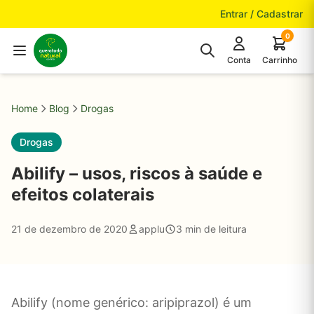
Pular para o conteúdo
Entrar / Cadastrar
0
Conta
Carrinho
Home
Blog
Drogas
Drogas
Abilify – usos, riscos à saúde e
efeitos colaterais
21 de dezembro de 2020
applu
3 min de leitura
Abilify (nome genérico: aripiprazol) é um