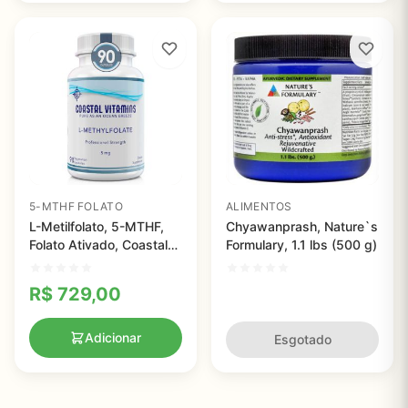
5-MTHF FOLATO
ALIMENTOS
L-Metilfolato, 5-MTHF,
Chyawanprash, Nature`s
Folato Ativado, Coastal
Formulary, 1.1 lbs (500 g)
Vitamins - 5 mg (5.000
mcg) 90 cápsulas
R$
729,00
Adicionar
Esgotado