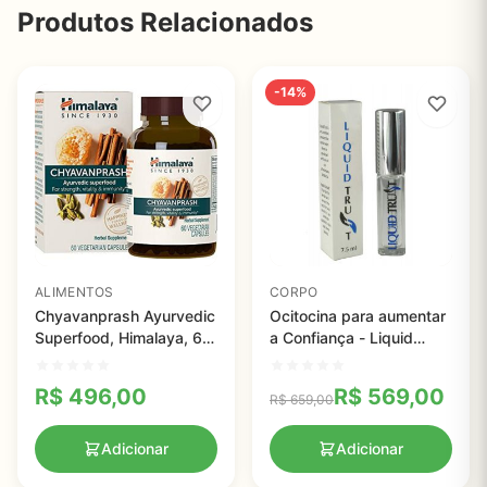
Produtos Relacionados
-14%
ALIMENTOS
CORPO
Chyavanprash Ayurvedic
Ocitocina para aumentar
Superfood, Himalaya, 60
a Confiança - Liquid
Vegetarian Capsules
Trust - 7,5ml
R$
496,00
R$
569,00
R$
659,00
Adicionar
Adicionar