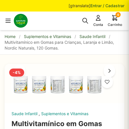
Pular para o conteúdo
[gtranslate]
Entrar / Cadastrar
0
Conta
Carrinho
Home
/
Suplementos e Vitaminas
/
Saude Infantil
/
Multivitamínico em Gomas para Crianças, Laranja e Limão,
Nordic Naturals, 120 Gomas.
-4%
,
Saude Infantil
Suplementos e Vitaminas
Multivitamínico em Gomas