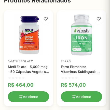
Produtos Relacionados
5-MTHF FOLATO
FERRO
Metil Folato - 5,000 mcg
Ferro Elementar,
- 50 Cápsulas Vegetais -
Vitaminas Sublinguais,
Now foods
EZ Melts, 18 mg, 90
Comprimidos
R$
464,00
R$
574,00
Adicionar
Adicionar