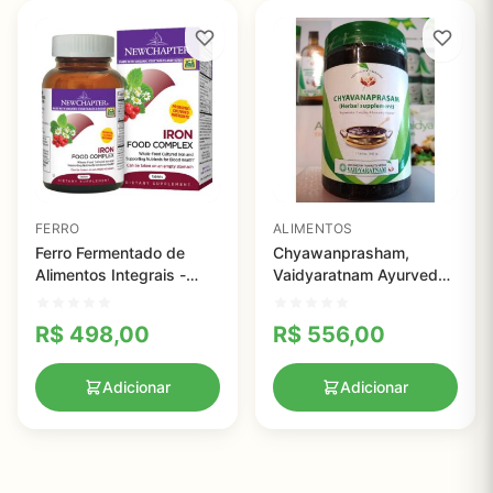
FERRO
ALIMENTOS
Ferro Fermentado de
Chyawanprasham,
Alimentos Integrais -
Vaidyaratnam Ayurveda -
New Chapter - 60
500g
comprimidos
R$
498,00
R$
556,00
Adicionar
Adicionar