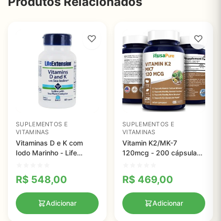
Produtos Relacionados
SUPLEMENTOS E
SUPLEMENTOS E
VITAMINAS
VITAMINAS
Vitaminas D e K com
Vitamin K2/MK-7
Iodo Marinho - Life
120mcg - 200 cápsulas
Extension - 60 VCaps
vegetais (100%
vegetarianas, e sem
R$
548,00
R$
469,00
glúten) - Nusa Pure
Adicionar
Adicionar