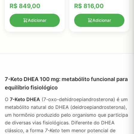
Controle de Peso e Bem-
R$
849,00
R$
816,00
Estar
Adicionar
Adicionar
7-Keto DHEA 100 mg: metabólito funcional para
equilíbrio fisiológico
O
7-Keto DHEA
(7-oxo-dehidroepiandrosterona) é um
metabólito natural do DHEA (deidroepiandrosterona),
um hormônio produzido pelo organismo que participa
de diversas vias fisiológicas. Diferente do DHEA
clássico, a forma
7-Keto
tem menor potencial de