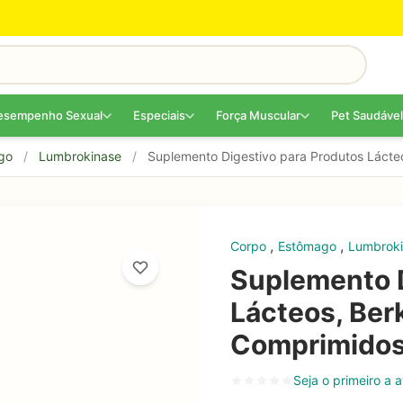
esempenho Sexual
Especiais
Força Muscular
Pet Saudável
go
/
Lumbrokinase
/
Suplemento Digestivo para Produtos Lácte
,
,
Corpo
Estômago
Lumbrok
Suplemento D
Lácteos, Ber
Comprimido
Seja o primeiro a a