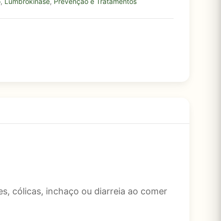
o
,
Lumbrokinase
,
Prevenção e Tratamentos
, cólicas, inchaço ou diarreia ao comer