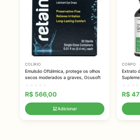
COLIRIO
CORPO
Emulsão Oftálmica, protege os olhos
Extrato 
secos moderados a graves, Ocusoft
Suplemen
Concent
R$
566,00
R$
47
Adicionar