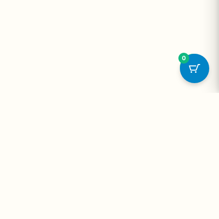
0
onta
Contato