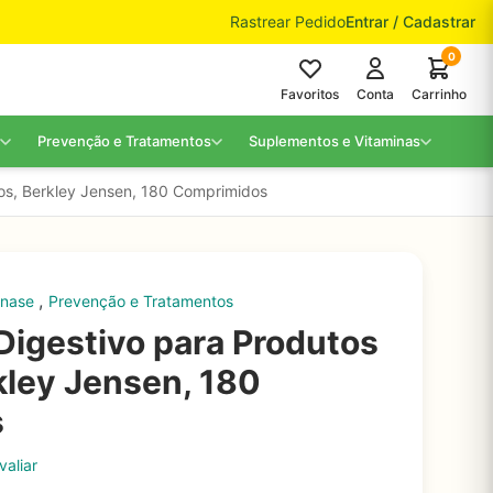
Rastrear Pedido
Entrar / Cadastrar
0
Favoritos
Conta
Carrinho
Prevenção e Tratamentos
Suplementos e Vitaminas
os, Berkley Jensen, 180 Comprimidos
,
inase
Prevenção e Tratamentos
igestivo para Produtos
kley Jensen, 180
s
valiar