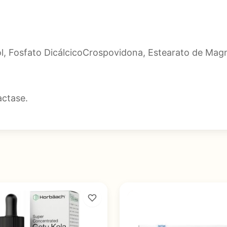
tol, Fosfato DicálcicoCrospovidona, Estearato de Magn
ctase.