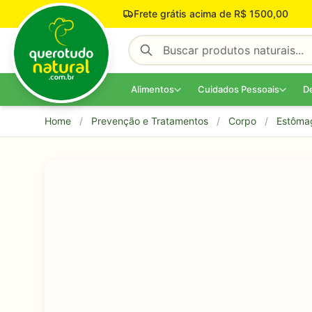
Pular para o conteúdo
Frete grátis acima de R$ 1500,00
Alimentos
Cuidados Pessoais
D
Home
/
Prevenção e Tratamentos
/
Corpo
/
Estôma