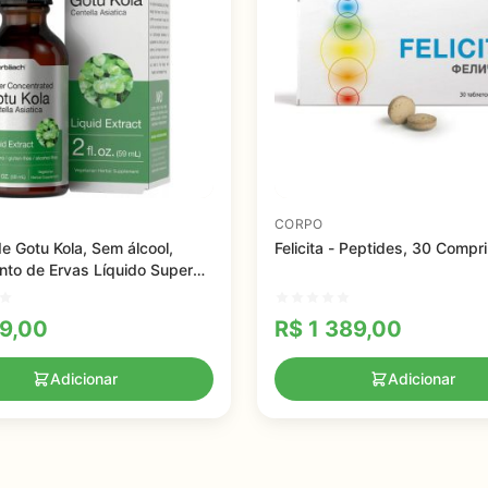
CORPO
de Gotu Kola, Sem álcool,
Felicita - Peptides, 30 Compr
to de Ervas Líquido Super
rado, Horbaach, 59ml
9,00
R$
1 389,00
Adicionar
Adicionar