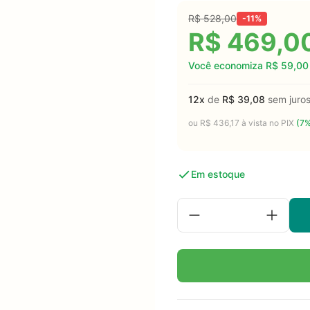
R$
528,00
-11%
R$
469,0
Você economiza
R$
59,00
12x
de
R$
39,08
sem juro
ou
R$
436,17
à vista no PIX
(7%
Em estoque