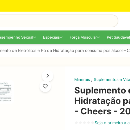
esempenho Sexual
Especiais
Força Muscular
Pet Saudável
mento de Eletrólitos e Pó de Hidratação para consumo pós álcool – 
,
Minerais
Suplementos e Vit
Suplemento d
Hidratação p
- Cheers - 2
Seja o primeiro a a