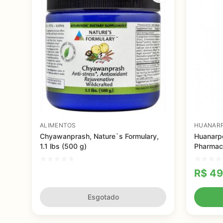
ALIMENTOS
HUANAR
Chyawanprash, Nature`s Formulary,
Huanarpo
1.1 lbs (500 g)
Pharmac
R$
49
Esgotado