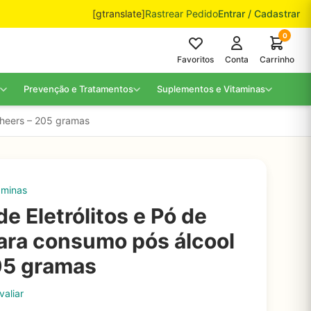
[gtranslate]
Rastrear Pedido
Entrar / Cadastrar
0
Favoritos
Conta
Carrinho
Prevenção e Tratamentos
Suplementos e Vitaminas
Cheers – 205 gramas
aminas
e Eletrólitos e Pó de
ara consumo pós álcool
05 gramas
valiar