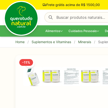
Pular para o conteúdo
Frete grátis acima de R$ 1500,00
Alimentos
Cuidados Pessoais
D
Home
/
Suplementos e Vitaminas
/
Minerais
/
Suple
-11%