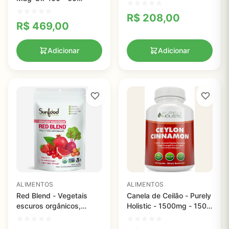
Seasonings, 20
comprimidos
Saquinhos de Chá, 36 g
R$
208,00
R$
469,00
Adicionar
Adicionar
ALIMENTOS
ALIMENTOS
Red Blend - Vegetais
Canela de Ceilão - Purely
escuros orgânicos,
Holistic - 1500mg - 150
frutas altamente
Cápsulas de Canela
antioxidantes. Vinagre
Vegetariana e Vegana