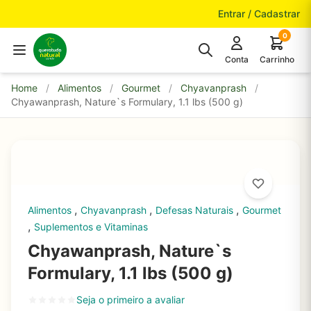
Pular para o conteúdo
Entrar / Cadastrar
0
Conta
Carrinho
Home
/
Alimentos
/
Gourmet
/
Chyavanprash
/
Chyawanprash, Nature`s Formulary, 1.1 lbs (500 g)
,
,
,
Alimentos
Chyavanprash
Defesas Naturais
Gourmet
,
Suplementos e Vitaminas
Chyawanprash, Nature`s
Formulary, 1.1 lbs (500 g)
Seja o primeiro a avaliar