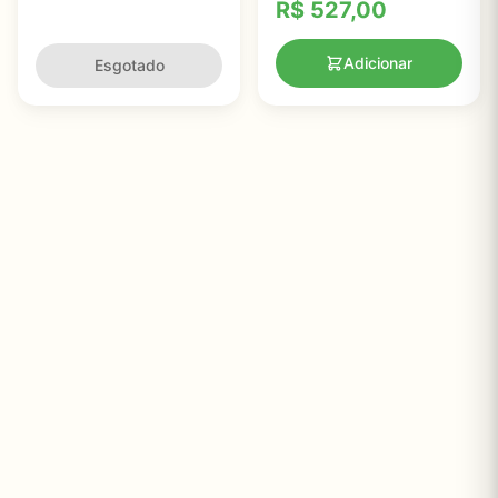
R$
527,00
de maçã, vitamina C -
Sunfood Superfoods
Simple Nutrition - 113g
Adicionar
Esgotado