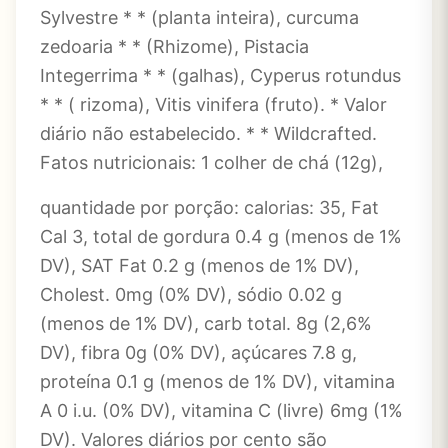
Sylvestre * * (planta inteira), curcuma
zedoaria * * (Rhizome), Pistacia
Integerrima * * (galhas), Cyperus rotundus
* * ( rizoma), Vitis vinifera (fruto). * Valor
diário não estabelecido. * * Wildcrafted.
Fatos nutricionais: 1 colher de chá (12g),
quantidade por porção: calorias: 35, Fat
Cal 3, total de gordura 0.4 g (menos de 1%
DV), SAT Fat 0.2 g (menos de 1% DV),
Cholest. 0mg (0% DV), sódio 0.02 g
(menos de 1% DV), carb total. 8g (2,6%
DV), fibra 0g (0% DV), açúcares 7.8 g,
proteína 0.1 g (menos de 1% DV), vitamina
A 0 i.u. (0% DV), vitamina C (livre) 6mg (1%
DV). Valores diários por cento são