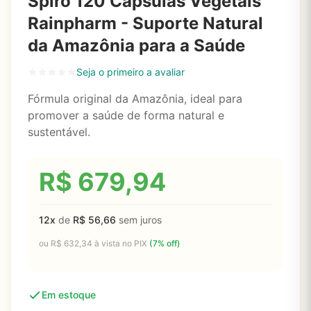
Spiro 120 Cápsulas Vegetais
Rainpharm - Suporte Natural
da Amazônia para a Saúde
Seja o primeiro a avaliar
Fórmula original da Amazônia, ideal para
promover a saúde de forma natural e
sustentável.
R$
679,94
12x
de
R$
56,66
sem juros
ou
R$
632,34
à vista no PIX
(7% off)
Em estoque