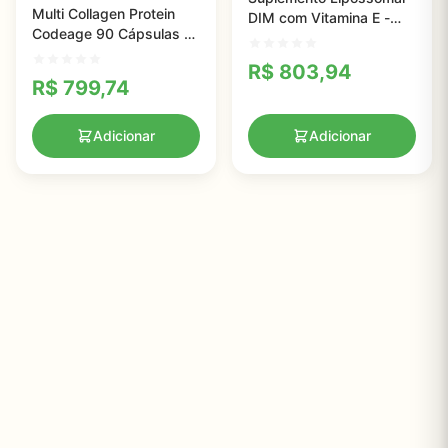
Multi Collagen Protein
DIM com Vitamina E -
Codeage 90 Cápsulas -
Antioxidantes para
Suporte Avançado para
Saúde e Bem-Estar
R$
803,94
Ossos e Articulações
R$
799,74
Saudáveis
Adicionar
Adicionar