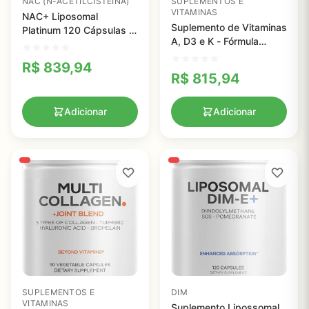
NAC (N-ACETILCISTEÍNA)
SUPLEMENTOS E
VITAMINAS
NAC+ Liposomal
Suplemento de Vitaminas
Platinum 120 Cápsulas -
A, D3 e K - Fórmula
Antioxidante Potente e
Completa para Saúde
Detoxificante Natural
R$
839,94
Óssea e Imunidade
Codeage
R$
815,94
Adicionar
Adicionar
SUPLEMENTOS E
DIM
VITAMINAS
Suplemento Lipossomal