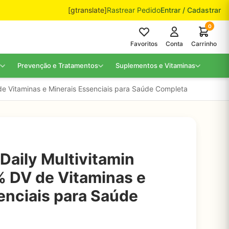
[gtranslate]
Rastrear Pedido
Entrar / Cadastrar
0
Favoritos
Conta
Carrinho
Prevenção e Tratamentos
Suplementos e Vitaminas
e Vitaminas e Minerais Essenciais para Saúde Completa
aily Multivitamin
 DV de Vitaminas e
enciais para Saúde