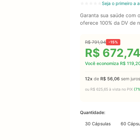
Seja o primeiro a a
Garanta sua saúde com o
oferece 100% da DV de nu
R$
791,94
-15%
R$
672,7
Você economiza
R$
119,2
12x
de
R$
56,06
sem juro
ou
R$
625,65
à vista no PIX
(7%
Quantidade:
30 Cápsulas
60 Cápsu