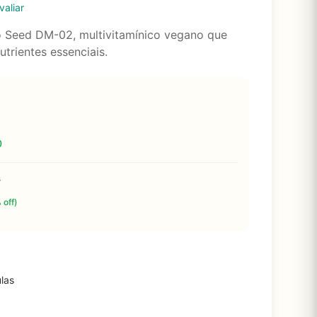
valiar
 Seed DM-02, multivitamínico vegano que
trientes essenciais.
4
0
s
 off)
las