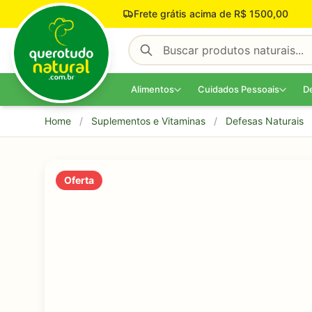
Pular para o conteúdo
Frete grátis acima de R$ 1500,00
Alimentos
Cuidados Pessoais
D
Home
/
Suplementos e Vitaminas
/
Defesas Naturais
Oferta