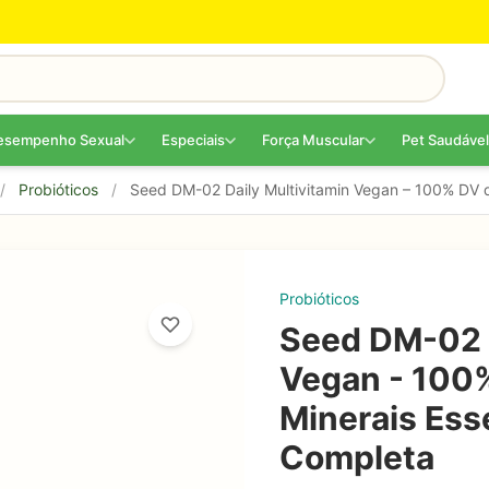
esempenho Sexual
Especiais
Força Muscular
Pet Saudável
/
Probióticos
/
Seed DM-02 Daily Multivitamin Vegan – 100% DV d
Probióticos
Seed DM-02 D
Vegan - 100%
Minerais Ess
Completa