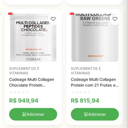
SUPLEMENTOS E
SUPLEMENTOS E
VITAMINAS
VITAMINAS
Codeage Multi Collagen
Codeage Multi Collagen
Chocolate Protein
Protein com 21 Frutas e
Powder - 5 Tipos de
Vegetais Orgânicos -
Colágeno e MCT Oil para
Suporte Ósseo e
R$
949,94
R$
815,94
Saúde da Pele e Ossos
Articular
Adicionar
Adicionar