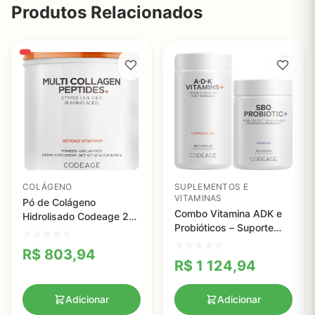
Produtos Relacionados
COLÁGENO
SUPLEMENTOS E
VITAMINAS
Pó de Colágeno
Combo Vitamina ADK e
Hidrolisado Codeage 20
Probióticos – Suporte
OZ - Suporte Completo
Diário para Saúde
para Pele, Cabelo e
R$
803,94
Digestiva e Imunidade
Articulações
R$
1 124,94
Adicionar
Adicionar