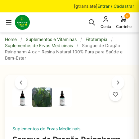
Pular para o conteúdo
[gtranslate]
Entrar / Cadastrar
0
Conta
Carrinho
Home
/
Suplementos e Vitaminas
/
Fitoterapia
/
Suplementos de Ervas Medicinais
/
Sangue de Dragão
Rainpharm 4 oz – Resina Natural 100% Pura para Saúde e
Bem-Estar
Suplementos de Ervas Medicinais