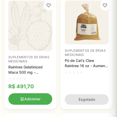
SUPLEMENTOS DE ERVAS
MEDICINAIS
SUPLEMENTOS DE ERVAS
Pó de Cat's Claw
MEDICINAIS
Raintree 16 oz - Aumente
Raintree Gelatinized
sua Imunidade de Forma
Maca 500 mg -
Natural
Cápsulas Naturais para
Energia e Vitalidade
R$
491,70
Adicionar
Esgotado