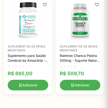
SUPLEMENTOS DE ERVAS
SUPLEMENTOS DE ERVAS
MEDICINAIS
MEDICINAIS
Suplemento para Saúde
Raintree Chanca Piedra
Cerebral da Amazônia -
500mg - Suporte Natural
Rainforest Pharmacy -
para Rins e Trato Urinário
650 mg -120 cápsulas
com 100 Cápsulas
R$
665,00
R$
509,70
Adicionar
Adicionar