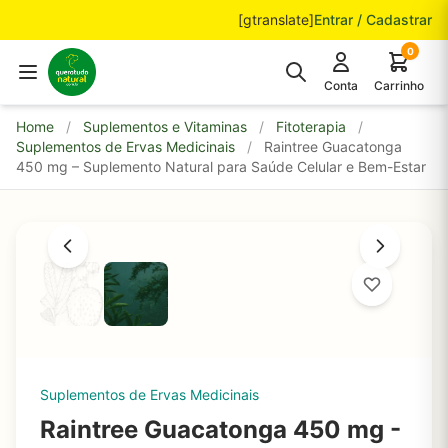
Pular para o conteúdo
[gtranslate]
Entrar / Cadastrar
0
Conta
Carrinho
Home
/
Suplementos e Vitaminas
/
Fitoterapia
/
Suplementos de Ervas Medicinais
/
Raintree Guacatonga
450 mg – Suplemento Natural para Saúde Celular e Bem-Estar
Suplementos de Ervas Medicinais
Raintree Guacatonga 450 mg -