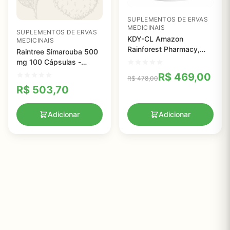
SUPLEMENTOS DE ERVAS
MEDICINAIS
SUPLEMENTOS DE ERVAS
KDY-CL Amazon
MEDICINAIS
Rainforest Pharmacy,
Raintree Simarouba 500
650mg, 120 cápsulas
mg 100 Cápsulas -
Suporte Digestivo
R$
469,00
R$
478,00
Natural com Erva
R$
503,70
Amazônica
Adicionar
Adicionar