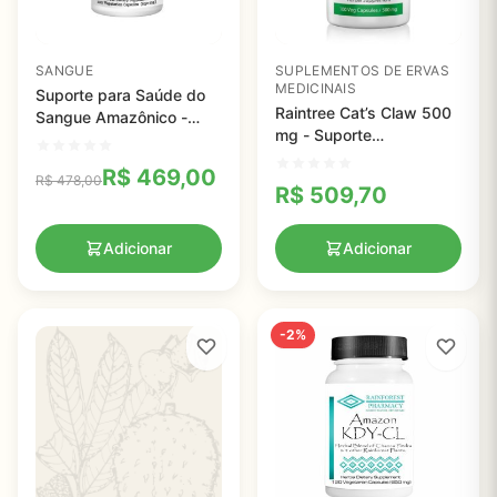
SANGUE
SUPLEMENTOS DE ERVAS
MEDICINAIS
Suporte para Saúde do
Raintree Cat’s Claw 500
Sangue Amazônico -
mg - Suporte
Rainforest Pharmacy -
Imunológico e Digestivo
650 mg - 120 capsulas
R$
469,00
em Cápsulas Naturais
R$
478,00
R$
509,70
Adicionar
Adicionar
-2%