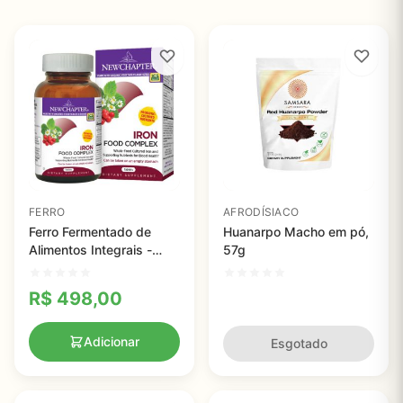
FERRO
AFRODÍSIACO
Ferro Fermentado de
Huanarpo Macho em pó,
Alimentos Integrais -
57g
New Chapter - 60
comprimidos
R$
498,00
Adicionar
Esgotado