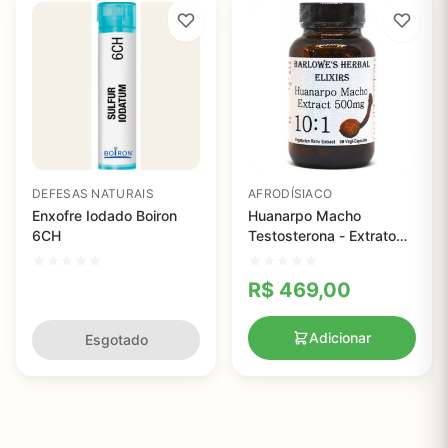
DEFESAS NATURAIS
AFRODÍSIACO
Enxofre Iodado Boiron
Huanarpo Macho
6CH
Testosterona - Extrato
10:1, Elixir Barlowe, 100
capsulas
R$
469,00
Adicionar
Esgotado