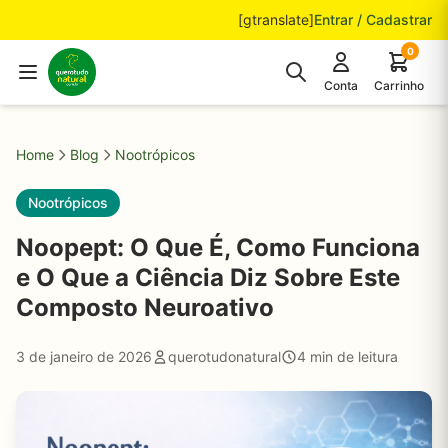
Pular para o conteúdo
[gtranslate]
Entrar / Cadastrar
0
Conta
Carrinho
Home
Blog
Nootrópicos
Nootrópicos
Noopept: O Que É, Como Funciona
e O Que a Ciência Diz Sobre Este
Composto Neuroativo
3 de janeiro de 2026
querotudonatural
4 min de leitura