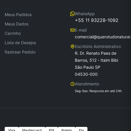
Minha Conta
Contato
WhatsApp
Meus Pedidos
+55 11 93228-1092
Meus Dados
E-mail
Carrinho
comercial@querotudonatural
Lista de Desejos
Escritório Administrativo
Rastrear Pedido
R. Dr. Renato Paes de
Barros, 512 - Itaim Bibi
São Paulo SP
04530-000
Atendimento
Seg-Sex: Resposta em até 24h
Formas de Pagamento
Visa
Mastercard
PIX
Boleto
Elo