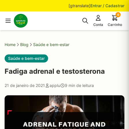
Pular para o conteúdo
[gtranslate]
Entrar / Cadastrar
0
Conta
Carrinho
Home
Blog
Saúde e bem-estar
Saúde e bem-estar
Fadiga adrenal e testosterona
21 de janeiro de 2021
applu
9 min de leitura