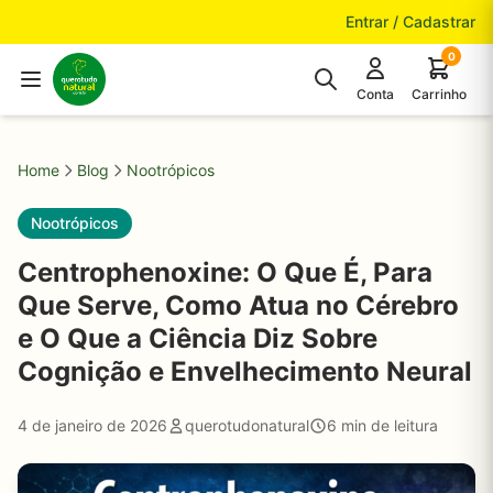
Pular para o conteúdo
Entrar / Cadastrar
0
Conta
Carrinho
Home
Blog
Nootrópicos
Nootrópicos
Centrophenoxine: O Que É, Para
Que Serve, Como Atua no Cérebro
e O Que a Ciência Diz Sobre
Cognição e Envelhecimento Neural
4 de janeiro de 2026
querotudonatural
6 min de leitura