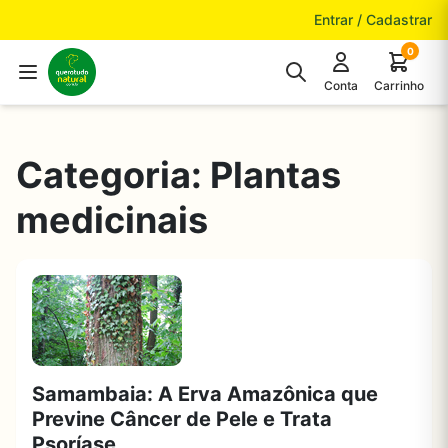
Pular para o conteúdo
Entrar / Cadastrar
0
Conta
Carrinho
Categoria:
Plantas
medicinais
Samambaia: A Erva Amazônica que
Previne Câncer de Pele e Trata
Psoríase