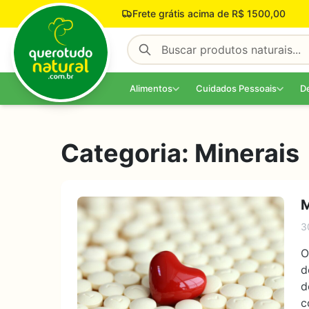
Pular para o conteúdo
Frete grátis acima de R$ 1500,00
Alimentos
Cuidados Pessoais
D
Categoria:
Minerais
M
3
O
d
d
c