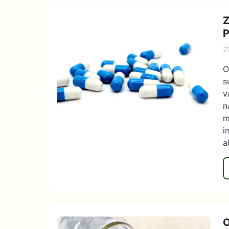
Z
P
2
O
s
v
n
m
i
a
O