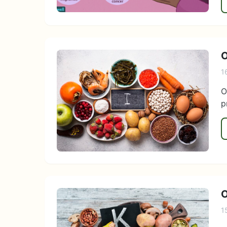
O
1
O
p
O
1