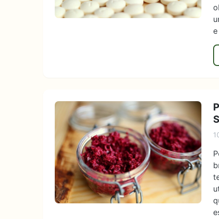
o
u
e
P
S
1
P
b
t
u
q
e