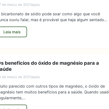
7 de março de 2021
applu
 bicarbonato de sódio pode soar como algo que você
unca ouviu falar, mas é provável que haja algum sentado…
Leia mais
s benefícios do óxido de magnésio para a
aúde
8 de março de 2021
applu
uito parecido com outros tipos de magnésio, o óxido de
agnésio tem muitos benefícios para a saúde. Quando usad
egularmente,…