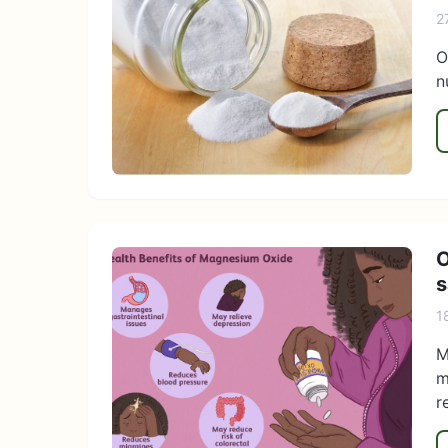
2
O
n
O
s
1
M
m
r