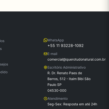
onta
Contato
WhatsApp
dos
+55 11 93228-1092
s
E-mail
comercial@querotudonatural.com.br
sejos
Escritório Administrativo
edido
R. Dr. Renato Paes de
Barros, 512 - Itaim Bibi São
Paulo SP
04530-000
Atendimento
Seg-Sex: Resposta em até 24h