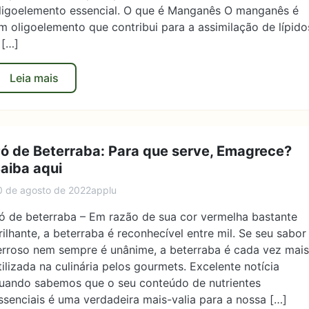
ligoelemento essencial. O que é Manganês O manganês é
m oligoelemento que contribui para a assimilação de lípido
 […]
Leia mais
ó de Beterraba: Para que serve, Emagrece?
aiba aqui
0 de agosto de 2022
applu
ó de beterraba – Em razão de sua cor vermelha bastante
rilhante, a beterraba é reconhecível entre mil. Se seu sabor
erroso nem sempre é unânime, a beterraba é cada vez mais
tilizada na culinária pelos gourmets. Excelente notícia
uando sabemos que o seu conteúdo de nutrientes
ssenciais é uma verdadeira mais-valia para a nossa […]