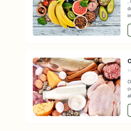
.
d
i
O
1
O
c
a