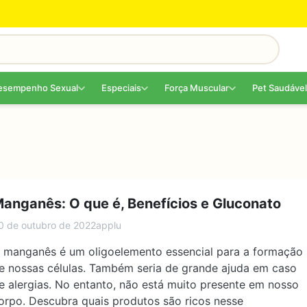
esempenho Sexual
Especiais
Força Muscular
Pet Saudável
anganês: O que é, Benefícios e Gluconato
0 de outubro de 2022
applu
 manganês é um oligoelemento essencial para a formação
e nossas células. Também seria de grande ajuda em caso
e alergias. No entanto, não está muito presente em nosso
orpo. Descubra quais produtos são ricos nesse