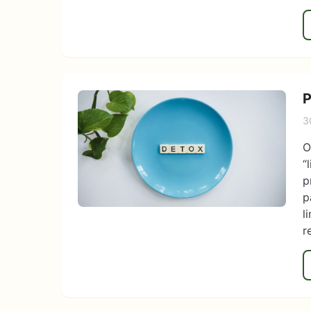
P
3
O
“
p
p
l
r