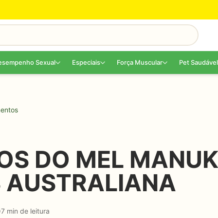
esempenho Sexual
Especiais
Força Muscular
Pet Saudável
mentos
IOS DO MEL MANU
 AUSTRALIANA
7 min de leitura