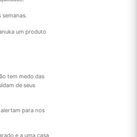
is semanas.
Manuka um produto
não tem medo das
cuidam de seus
 alertam para nos
larado e a uma casa