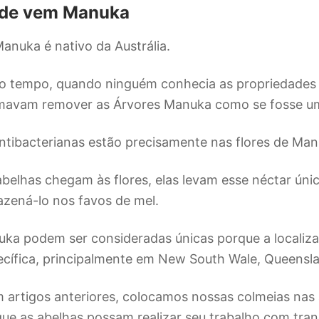
nde vem Manuka
anuka é nativo da Austrália.
to tempo, quando ninguém conhecia as propriedades 
mavam remover as Árvores Manuka como se fosse um
ntibacterianas estão precisamente nas flores de Ma
belhas chegam às flores, elas levam esse néctar úni
azená-lo nos favos de mel.
uka podem ser consideradas únicas porque a localiz
ecífica, principalmente em New South Wale, Queensl
artigos anteriores, colocamos nossas colmeias nas
ue as abelhas possam realizar seu trabalho com tran