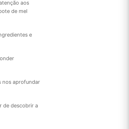
 atenção aos
pote de mel
ngredientes e
conder
s nos aprofundar
r de descobrir a