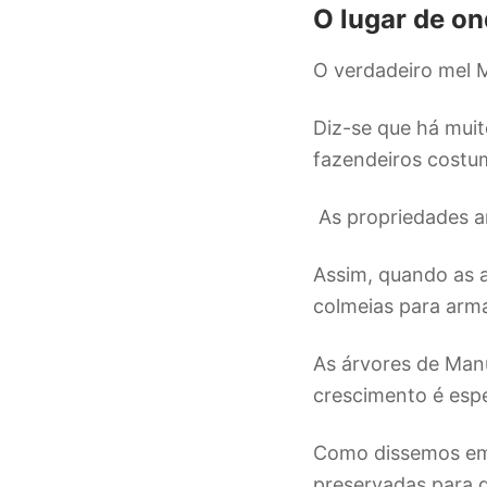
O lugar de o
O verdadeiro mel M
Diz-se que há mui
fazendeiros costu
As propriedades a
Assim, quando as a
colmeias para arm
As árvores de Man
crescimento é esp
Como dissemos em 
preservadas para q