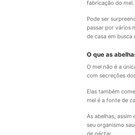
fabricação do mel.
Pode ser surpreend
passar por vários n
de casa em busca d
O que as abelh
O mel não é a úni
com secreções doce
Elas também comem
mel é a fonte de c
As abelhas, assim 
seu organismo saud
de néctar.