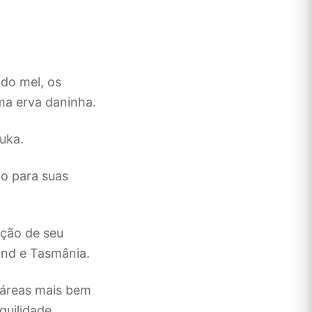
do mel, os
a erva daninha.
nuka.
co para suas
ação de seu
and e Tasmânia.
 áreas mais bem
quilidade.