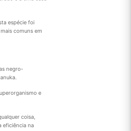
ta espécie foi
as mais comuns em
as negro-
 Manuka.
superorganismo e
ualquer coisa,
eficiência na