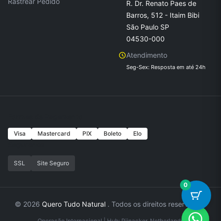
Rastrear Pedido
R. Dr. Renato Paes de
Barros, 512 - Itaim Bibi
São Paulo SP
04530-000
Atendimento
Seg-Sex: Resposta em até 24h
Formas de Pagamento
Visa
Mastercard
PIX
Boleto
Elo
Seguranca
SSL
Site Seguro
0
© 2026
Quero Tudo Natural
. Todos os direitos reservados.
Operação Internacional | Hub: Pijnacker, Netherlands