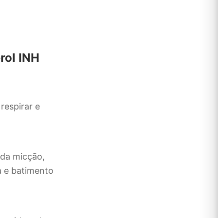
rol INH
respirar e
 da micção,
a e batimento