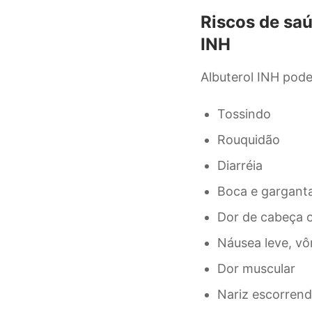
Riscos de saú
INH
Albuterol INH pode
Tossindo
Rouquidão
Diarréia
Boca e gargant
Dor de cabeça o
Náusea leve, vô
Dor muscular
Nariz escorrend