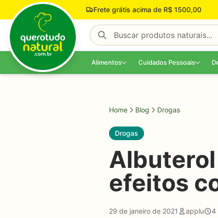
Pular para o conteúdo
Frete grátis acima de R$ 1500,00
Alimentos
Cuidados Pessoais
D
Home
Blog
Drogas
Drogas
Albuterol
efeitos c
29 de janeiro de 2021
applu
4 