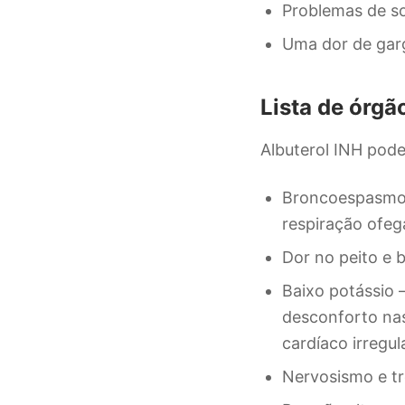
Problemas de so
Uma dor de gar
Lista de órgã
Albuterol INH pode
Broncoespasmo –
respiração ofeg
Dor no peito e 
Baixo potássio 
desconforto nas
cardíaco irregula
Nervosismo e t