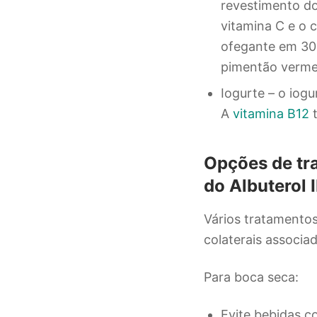
revestimento do
vitamina C e o 
ofegante em 30
pimentão verme
Iogurte – o iog
A
vitamina B12
t
Opções de tra
do Albuterol 
Vários tratamentos
colaterais associa
Para boca seca:
Evite bebidas c