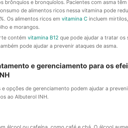
s brônquios e bronquíolos. Pacientes com asma têm 
consumo de alimentos ricos nessa vitamina pode redu
%. Os alimentos ricos em
vitamina C
incluem mirtilos
lho e morangos.
urte contém
vitamina B12
que pode ajudar a tratar os
ambém pode ajudar a prevenir ataques de asma.
tamento e gerenciamento para os efei
INH
 e opções de gerenciamento podem ajudar a prevenir
dos ao Albuterol INH.
om álcool ou cafeína, como café e chá. O álcool aum