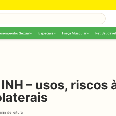
esempenho Sexual
Especiais
Força Muscular
Pet Saudável
 INH – usos, riscos 
olaterais
min de leitura