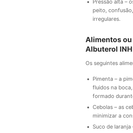
Pressão alta – o
peito, confusão
irregulares.
Alimentos ou 
Albuterol INH
Os seguintes alime
Pimenta – a pime
fluidos na boca
formado durante
Cebolas – as ce
minimizar a con
Suco de laranja