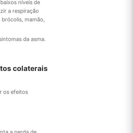
baixos níveis de
zir a respiração
, brócolis, mamão,
 sintomas da asma.
tos colaterais
 os efeitos
enta a perda de