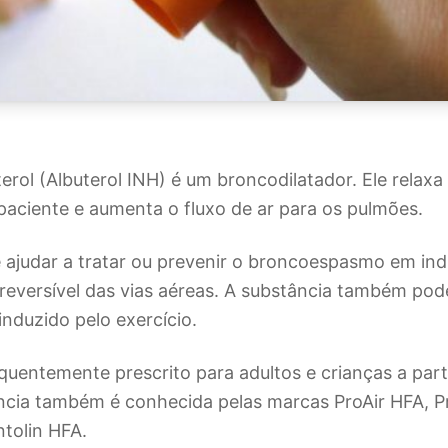
terol (Albuterol INH) é um broncodilatador. Ele relax
paciente e aumenta o fluxo de ar para os pulmões.
 ajudar a tratar ou prevenir o broncoespasmo em in
reversível das vias aéreas. A substância também pode
nduzido pelo exercício.
equentemente prescrito para adultos e crianças a part
ncia também é conhecida pelas marcas ProAir HFA, Pr
ntolin HFA.