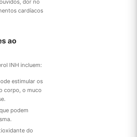
 ouvidos, dor no
imentos cardíacos
es ao
rol INH incluem:
pode estimular os
no corpo, o muco
se.
s que podem
asma.
ntioxidante do