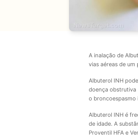
A inalação de Albu
vias aéreas de um 
Albuterol INH pode
doença obstrutiva 
o broncoespasmo i
Albuterol INH é fr
de idade. A substâ
Proventil HFA e Ve