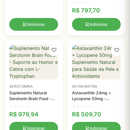
Poderosa de Plantas
Tropicais para Suporte
R$
797,70
Imunológico Natural
Adicionar
Adicionar
SEROTONINA
ASTAXANTINA
Suplemento Natural
Astaxanthin 24mg +
Serotonin Brain Food -
Lycopene 50mg -
Suporte ao Humor e
Suplemento Natural para
Calma com L-Tryptophan
Saúde da Pele e
R$
979,94
R$
509,70
Antioxidante
Adicionar
Adicionar