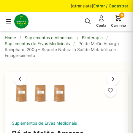
Pular para o conteúdo
[gtranslate]
Entrar / Cadastrar
0
Conta
Carrinho
Home
/
Suplementos e Vitaminas
/
Fitoterapia
/
Suplementos de Ervas Medicinais
/
Pó de Melão Amargo
Rainpharm 200g – Suporte Natural à Saúde Metabólica e
Emagrecimento
Suplementos de Ervas Medicinais