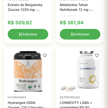
Extrato de Bergamota
Melatonina Tahoe
Zazzee 1200 mg -
Nutritionals 12 mg -
Suporte Natural para
Suplemento Natural para
Saúde Cardiovascular e
um Sono Reparador e
R$
509,82
R$
361,94
Bem-Estar
Tranquilo
Adicionar
Adicionar
HYDRANGEA
ESPERMIDINA
Hydrangea USDA
LONGEVITY LABS +
Organic 120 Cápsulas -
spermidineLIFE 60