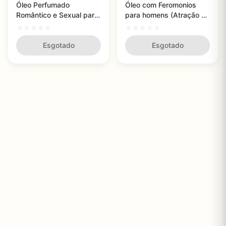
Óleo Perfumado
Óleo com Feromonios
Romântico e Sexual para
para homens (Atração de
Homens (Feromônio) - 1
mulheres) - Pherx Oil -
UN
15ml
Esgotado
Esgotado