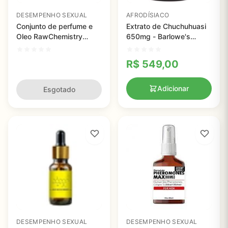
DESEMPENHO SEXUAL
AFRODÍSIACO
Conjunto de perfume e
Extrato de Chuchuhuasi
Oleo RawChemistry
650mg - Barlowe's
Pheromone, para ela
Herbal Elixirs - 60
[Atrair Homens] -
cápsulas
R$
549,00
Elegância, Força Extra
Human Pheromone For
Adicionar
Esgotado
DESEMPENHO SEXUAL
DESEMPENHO SEXUAL