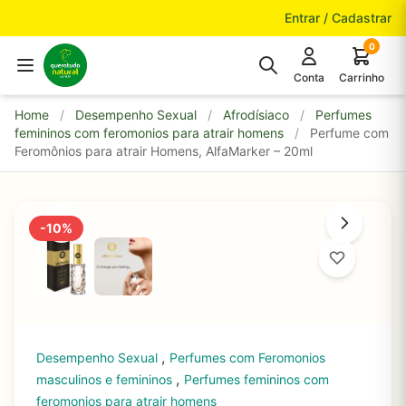
Pular para o conteúdo
Entrar / Cadastrar
0
Conta
Carrinho
Home
/
Desempenho Sexual
/
Afrodísiaco
/
Perfumes
femininos com feromonios para atrair homens
/
Perfume com
Feromônios para atrair Homens, AlfaMarker – 20ml
-10%
,
Desempenho Sexual
Perfumes com Feromonios
,
masculinos e femininos
Perfumes femininos com
feromonios para atrair homens