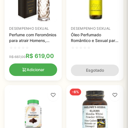
DESEMPENHO SEXUAL
DESEMPENHO SEXUAL
Perfume com Feromônios
Óleo Perfumado
para atrair Homens,
Romântico e Sexual para
AlfaMarker - 20ml
Homens (Feromônio) - 1
UN
R$
619,00
R$
687,00
Adicionar
Esgotado
-6%