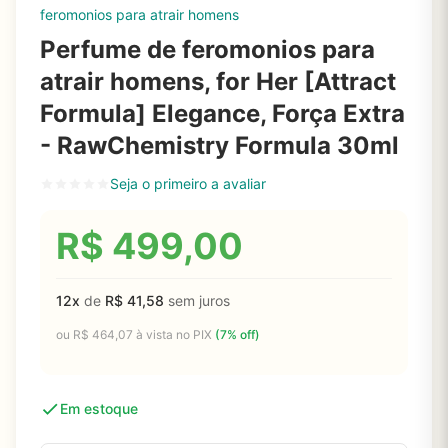
feromonios para atrair homens
Perfume de feromonios para
atrair homens, for Her [Attract
Formula] Elegance, Força Extra
- RawChemistry Formula 30ml
Seja o primeiro a avaliar
R$
499,00
12x
de
R$
41,58
sem juros
ou
R$
464,07
à vista no PIX
(7% off)
Em estoque