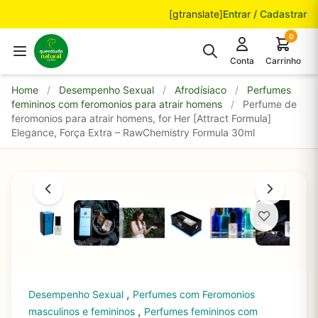
Pular para o conteúdo
[gtranslate]
Entrar / Cadastrar
0
Conta
Carrinho
Home
/
Desempenho Sexual
/
Afrodísiaco
/
Perfumes
femininos com feromonios para atrair homens
/
Perfume de
feromonios para atrair homens, for Her [Attract Formula]
Elegance, Força Extra – RawChemistry Formula 30ml
,
Desempenho Sexual
Perfumes com Feromonios
,
masculinos e femininos
Perfumes femininos com