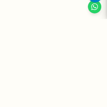
Suplementos Premium Importados — Entrega Segura no Brasil
e no Mundo. Desde 2008 promovendo saúde e bem-estar.
Institucional
Atendimento