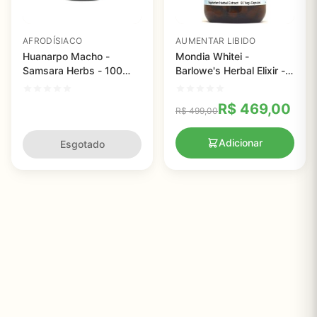
AFRODÍSIACO
AUMENTAR LIBIDO
Huanarpo Macho -
Mondia Whitei -
Samsara Herbs - 100
Barlowe's Herbal Elixir -
cápsulas veganas
600mg - 60 VegiCaps
R$
469,00
R$
499,00
Adicionar
Esgotado