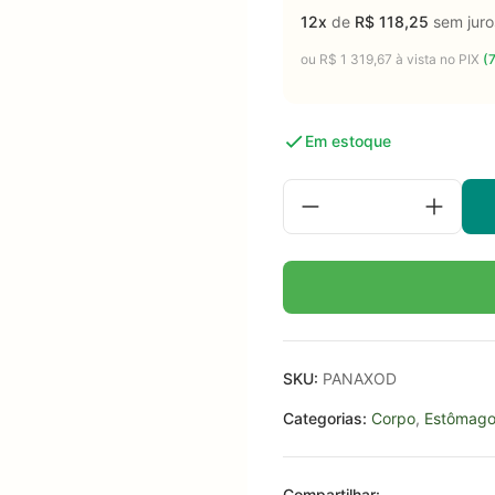
12x
de
R$
118,25
sem juro
ou
R$
1 319,67
à vista no PIX
(
Em estoque
SKU:
PANAXOD
Categorias:
Corpo
,
Estômag
Compartilhar: