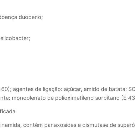
 doença duodeno;
elicobacter;
460); agentes de ligação: açúcar, amido de batata; S
cante: monoolenato de polioximetileno sorbitano (E 43
ficada.
inamida, contém panaxosides e dismutase de superó