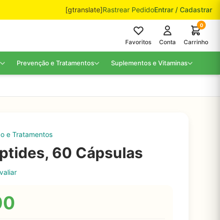
[gtranslate]
Rastrear Pedido
Entrar / Cadastrar
0
Favoritos
Conta
Carrinho
Prevenção e Tratamentos
Suplementos e Vitaminas
o e Tratamentos
ptides, 60 Cápsulas
valiar
00