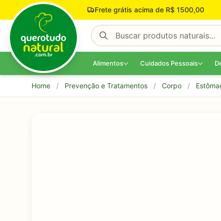
Pular para o conteúdo
Frete grátis acima de R$ 1500,00
Alimentos
Cuidados Pessoais
D
Home
/
Prevenção e Tratamentos
/
Corpo
/
Estôma