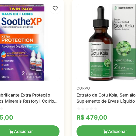
CORPO
ubrificante Extra Proteção
Extrato de Gotu Kola, Sem álc
s Minerais Restoryl, Colírio
Suplemento de Ervas Líquido
othe, 15ml
Concentrado, Horbaach, 59m
5,00
R$
479,00
Adicionar
Adicionar