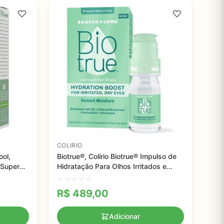
COLIRIO
ool,
Biotrue®, Colírio Biotrue® Impulso de
 Super
Hidratação Para Olhos Irritados e
l
Secos da Bausch + Lomb, 10 ml
R$
489,00
Adicionar