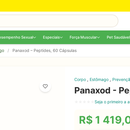
esempenho Sexual
Especiais
Força Muscular
Pet Saudável
go
/
Panaxod – Peptides, 60 Cápsulas
,
,
Corpo
Estômago
Prevençã
Panaxod - Pe
Seja o primeiro a a
R$
1 419,