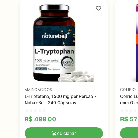
AMINOÁCIDOS
COLIRIO
L-Triptofano, 1500 mg por Porção -
Colírio L
NatureBell, 240 Cápsulas
com Óleo
Seco, So
R$
499,00
R$
57
Adicionar