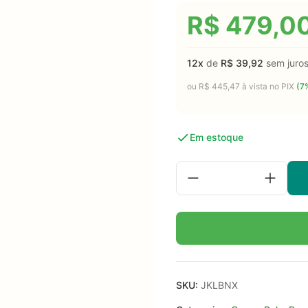
R$
479,0
12x
de
R$
39,92
sem juro
ou
R$
445,47
à vista no PIX
(7%
Em estoque
SKU:
JKLBNX