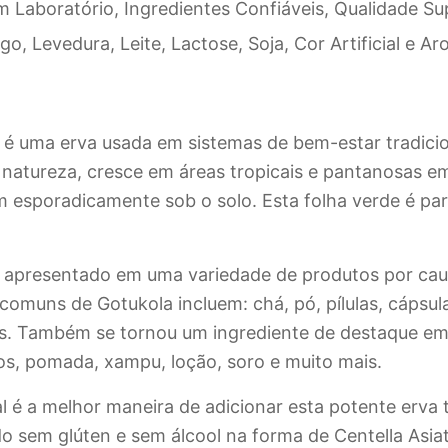
boratório, Ingredientes Confiáveis, Qualidade Sup
 Levedura, Leite, Lactose, Soja, Cor Artificial e 
 é uma erva usada em sistemas de bem-estar tradicio
Na natureza, cresce em áreas tropicais e pantanosas 
 esporadicamente sob o solo. Esta folha verde é parte
é apresentado em uma variedade de produtos por cau
omuns de Gotukola incluem: chá, pó, pílulas, cápsulas
. Também se tornou um ingrediente de destaque em i
s, pomada, xampu, loção, soro e muito mais.
 é a melhor maneira de adicionar esta potente erva 
 sem glúten e sem álcool na forma de Centella Asiati