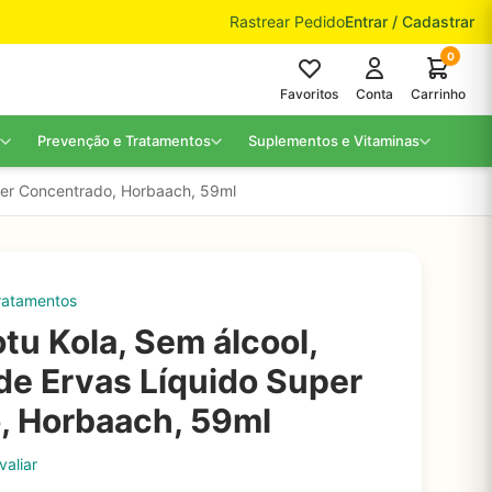
Rastrear Pedido
Entrar / Cadastrar
0
Favoritos
Conta
Carrinho
Prevenção e Tratamentos
Suplementos e Vitaminas
uper Concentrado, Horbaach, 59ml
ratamentos
tu Kola, Sem álcool,
e Ervas Líquido Super
, Horbaach, 59ml
valiar