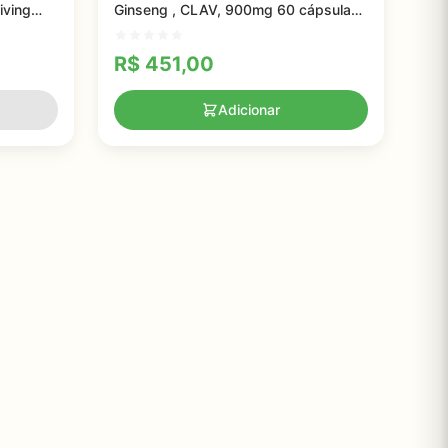
iving
Ginseng , CLAV, 900mg 60 cápsulas
psulas
veganas Fabricado na Alemanha
R$
451,00
Adicionar