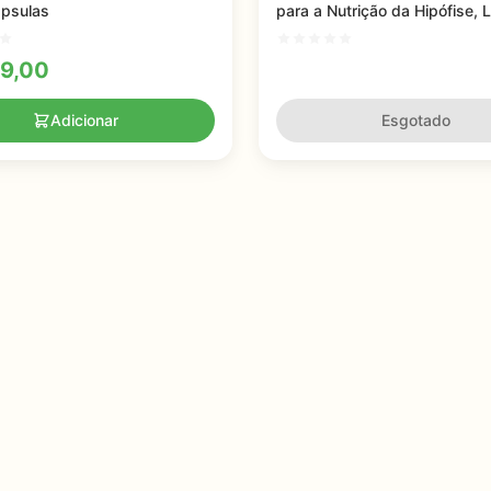
ápsulas
para a Nutrição da Hipófise, L
Stream Health, 40mg, 100 cá
9,00
Adicionar
Esgotado