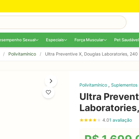
esempenho Sexual
Especiais
Força Muscular
Pet Saudável
/
Polivitamínico
/
Ultra Preventive X, Douglas Laboratories, 24
,
Polivitamínico
Suplementos 
Ultra Prevent
Laboratories
4.0
1 avaliação