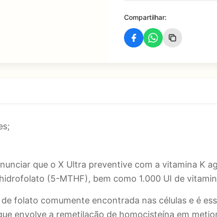
Compartilhar:
es;
anunciar que o X Ultra preventive com a vitamina K 
rahidrofolato (5-MTHF), bem como 1.000 UI de vitami
de folato comumente encontrada nas células e é esse
ue envolve a remetilação de homocisteína em metio