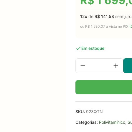
R$
1 699,
12x
de
R$
141,58
sem juro
ou
R$
1 580,07
à vista no PIX
(
Em estoque
SKU:
923QTN
Categorias:
Polivitamínico
,
Su