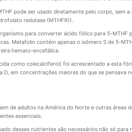
5-MTHF pode ser usado diretamente pelo corpo, sem 
idrofolato redutase (MTHFR)).
rganismo para converter ácido fólico para 5-MTHF p
icas. Metafolin contém apenas o isômero S de 5-MTH
reira hemato-encefálica.
ida como colecalciferol) foi acrescentado a esta fó
 D, em concentrações maiores do que se pensava nec
em de adultos na América do Norte e outras áreas
ientes essenciais.
uado desses nutrientes são necessários não só para