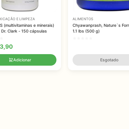
XICAÇÃO E LIMPEZA
ALIMENTOS
 (multivitaminas e minerais)
Chyawanprash, Nature`s Form
Dr. Clark - 150 cápsulas
1.1 lbs (500 g)
3,90
Adicionar
Esgotado