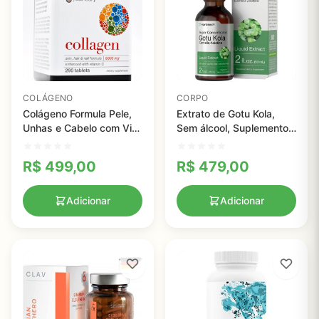
COLÁGENO
CORPO
Colágeno Formula Pele,
Extrato de Gotu Kola,
Unhas e Cabelo com Vita
Sem álcool, Suplemento
C - Youtheory - 290
de Ervas Líquido Super
Tablets
Concentrado, Horbaach,
R$
499,00
R$
479,00
59ml
Adicionar
Adicionar