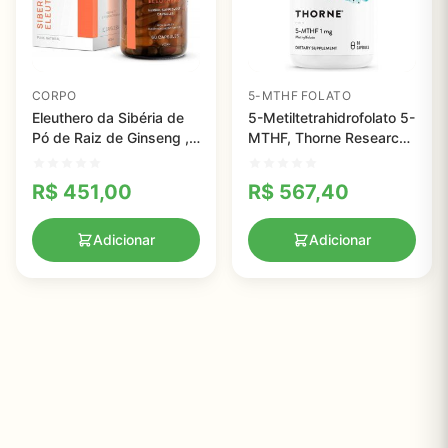
CORPO
5-MTHF FOLATO
Eleuthero da Sibéria de
5-Metiltetrahidrofolato 5-
Pó de Raiz de Ginseng ,
MTHF, Thorne Research,
CLAV, 900mg 60
1 mg, 60 Veggie Caps
cápsulas veganas
R$
451,00
R$
567,40
Fabricado na Alemanha
Adicionar
Adicionar