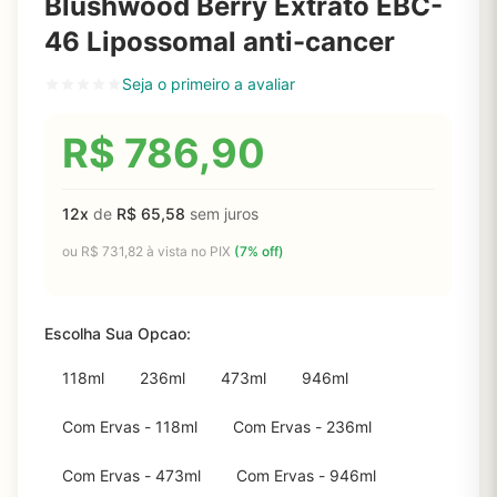
Blushwood Berry Extrato EBC-
46 Lipossomal anti-cancer
Seja o primeiro a avaliar
R$
786,90
12x
de
R$
65,58
sem juros
ou
R$
731,82
à vista no PIX
(7% off)
Escolha Sua Opcao:
118ml
236ml
473ml
946ml
Com Ervas - 118ml
Com Ervas - 236ml
Com Ervas - 473ml
Com Ervas - 946ml