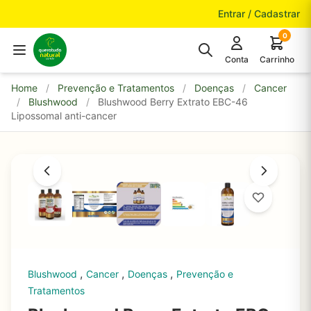
Pular para o conteúdo
Entrar / Cadastrar
0
Conta
Carrinho
Home
/
Prevenção e Tratamentos
/
Doenças
/
Cancer
/
Blushwood
/
Blushwood Berry Extrato EBC-46
Lipossomal anti-cancer
,
,
,
Blushwood
Cancer
Doenças
Prevenção e
Tratamentos