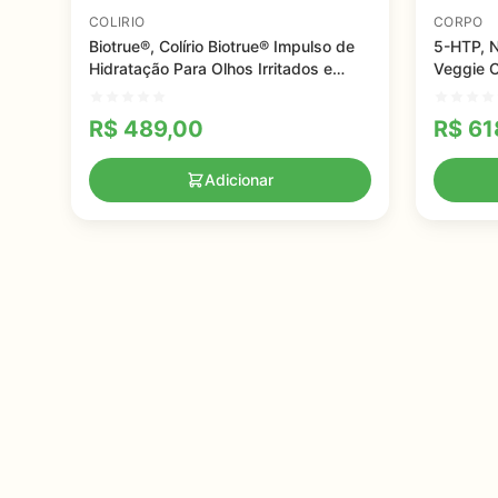
COLIRIO
CORPO
Biotrue®, Colírio Biotrue® Impulso de
5-HTP, N
Hidratação Para Olhos Irritados e
Veggie 
Secos da Bausch + Lomb, 10 ml
R$
489,00
R$
61
Adicionar