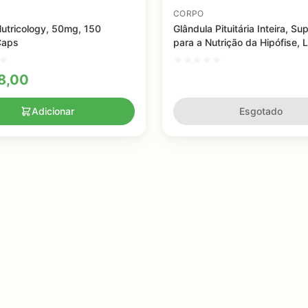
CORPO
utricology, 50mg, 150
Glândula Pituitária Inteira, S
Caps
para a Nutrição da Hipófise, L
Stream Health, 40mg, 100 cá
8,00
Adicionar
Esgotado