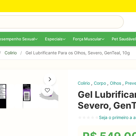
esempenho Sexual
Especiais
Força Muscular
Pet Saudável
/
Colirio
/
Gel Lubrificante Para os Olhos, Severo, GenTeal, 10g
,
,
,
Colirio
Corpo
Olhos
Prev
Gel Lubrifica
Severo, GenT
Seja o primeiro a a