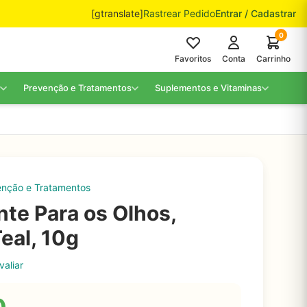
[gtranslate]
Rastrear Pedido
Entrar / Cadastrar
0
Favoritos
Conta
Carrinho
Prevenção e Tratamentos
Suplementos e Vitaminas
enção e Tratamentos
nte Para os Olhos,
eal, 10g
valiar