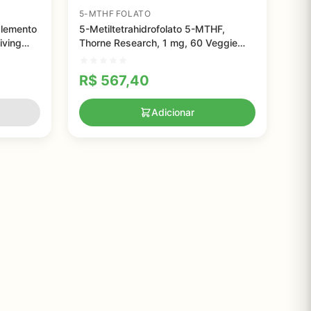
5-MTHF FOLATO
uplemento
5-Metiltetrahidrofolato 5-MTHF,
iving
Thorne Research, 1 mg, 60 Veggie
psulas
Caps
R$
567,40
Adicionar