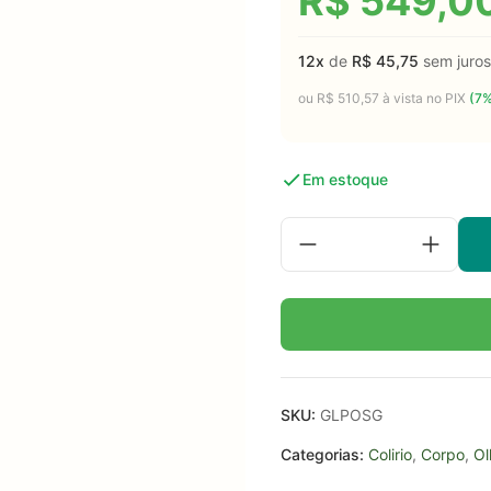
R$
549,0
12x
de
R$
45,75
sem juros
ou
R$
510,57
à vista no PIX
(7%
Em estoque
SKU:
GLPOSG
Categorias:
Colirio
,
Corpo
,
Ol