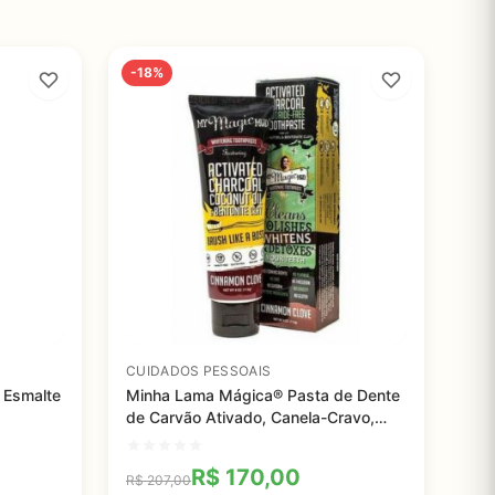
-18%
CUIDADOS PESSOAIS
 Esmalte
Minha Lama Mágica® Pasta de Dente
de Carvão Ativado, Canela-Cravo,
Dr.Clark
R$
170,00
R$
207,00