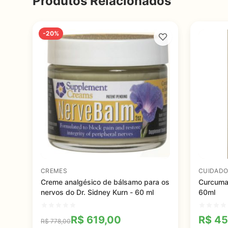
Produtos Relacionados
-20%
CREMES
CUIDADO
Creme analgésico de bálsamo para os
Curcuma -
nervos do Dr. Sidney Kurn - 60 ml
60ml
R$
619,00
R$
45
R$
778,00