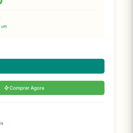
0
s
 off)
Comprar Agora
is