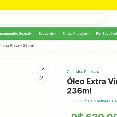
esempenho Sexual
Especiais
Força Muscular
Pet Saudável
mona Preta – 236ml
Cuidados Pessoais
Óleo Extra V
236ml
Seja o primeiro a a