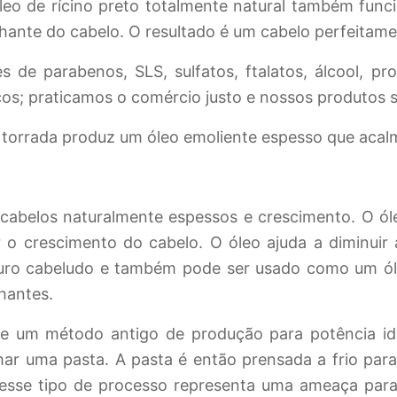
leo de rícino preto totalmente natural também fun
ilhante do cabelo. O resultado é um cabelo perfeitame
de parabenos, SLS, sulfatos, ftalatos, álcool, prop
icos; praticamos o comércio justo e nossos produtos sã
orrada produz um óleo emoliente espesso que acalm
cabelos naturalmente espessos e crescimento. O ól
ar o crescimento do cabelo. O óleo ajuda a diminuir
ro cabeludo e também pode ser usado como um óleo
hantes.
gue um método antigo de produção para potência id
ar uma pasta. A pasta é então prensada a frio para
 desse tipo de processo representa uma ameaça par