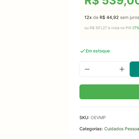
R$
539,0
12x
de
R$
44,92
sem juro
ou
R$
501,27
à vista no PIX
(7%
Em estoque
SKU:
OEVMP
Categorias:
Cuidados Pessoa