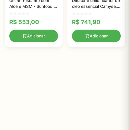
Gel Refrescante com
Difusor e umidificador de
Aloe e MSM - Sunfood -
óleo essencial Camyse,
118ml
aromaterapia
ultrassônica
R$
553,00
R$
741,90
Adicionar
Adicionar