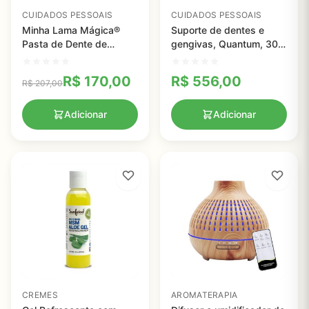
CUIDADOS PESSOAIS
CUIDADOS PESSOAIS
Minha Lama Mágica®
Suporte de dentes e
Pasta de Dente de
gengivas, Quantum, 30
Carvão Ativado, Canela-
Cápsulas
Cravo, Dr.Clark
R$
170,00
R$
556,00
R$
207,00
Adicionar
Adicionar
CREMES
AROMATERAPIA