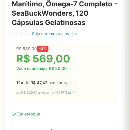
Marítimo, Ômega-7 Completo -
SeaBuckWonders, 120
Cápsulas Gelatinosas
Seja o primeiro a avaliar
R$
589,00
-3%
R$
569,00
Você economiza
R$
20,00
12x
de
R$
47,42
sem juros
ou
R$
529,17
à vista no PIX
(7% off)
Em estoque