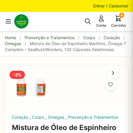
Pular para o conteúdo
Entrar / Cadastrar
0
Conta
Carrinho
Home
/
Prevenção e Tratamentos
/
Corpo
/
Coração
/
Omegas
/
Mistura de Óleo de Espinheiro Marítimo, Ômega-7
Completo – SeaBuckWonders, 120 Cápsulas Gelatinosas
-3%
,
,
,
Coração
Corpo
Omegas
Prevenção e Tratamentos
Mistura de Óleo de Espinheiro