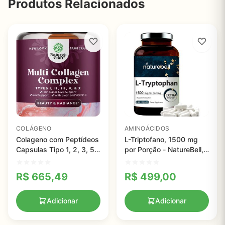
Produtos Relacionados
COLÁGENO
AMINOÁCIDOS
Colageno com Peptídeos
L-Triptofano, 1500 mg
Capsulas Tipo 1, 2, 3, 5
por Porção - NatureBell,
& X - Nature Life
240 Cápsulas
R$
665,49
R$
499,00
Adicionar
Adicionar