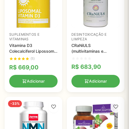
SUPLEMENTOS E
DESINTOXICAÇÃO E
VITAMINAS
LIMPEZA
Vitamina D3
CRaNiULS
Colecalciferol Lipossomal
(multivitaminas e
5000 UI, UpNourish, 365
minerais) 520mg - Dr.
(1)
Cápsulas
Clark - 150 cápsulas
R$
683,90
R$
669,00
Adicionar
Adicionar
-33%