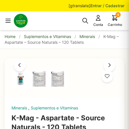
Pular para o conteúdo
[gtranslate]
Entrar / Cadastrar
0
Conta
Carrinho
Home
/
Suplementos e Vitaminas
/
Minerais
/
K-Mag –
Aspartate – Source Naturals – 120 Tablets
,
Minerais
Suplementos e Vitaminas
K-Mag - Aspartate - Source
Naturals - 120 Tablets