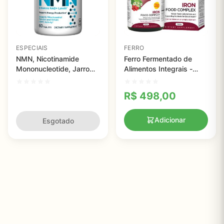
ESPECIAIS
FERRO
NMN, Nicotinamide
Ferro Fermentado de
Mononucleotide, Jarrow
Alimentos Integrais -
Formulas, 125mg, 60
New Chapter - 60
comprimidos
comprimidos
R$
498,00
Adicionar
Esgotado