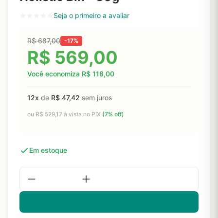
Seja o primeiro a avaliar
R$
687,00
-17%
R$
569,00
Você economiza
R$
118,00
12x
de
R$
47,42
sem juros
ou
R$
529,17
à vista no PIX
(7% off)
Em estoque