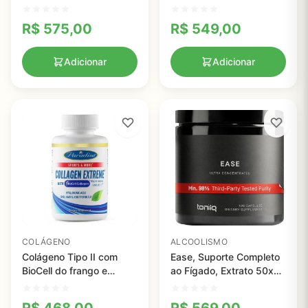
Minerais Restoryl, Colírio
10g
Seco, Soothe, 15ml
R$
575,00
R$
549,00
Adicionar
Adicionar
COLÁGENO
ALCOOLISMO
Colágeno Tipo II com
Ease, Suporte Completo
BioCell do frango e
ao Fígado, Extrato 50x
Coindrotina, Acido
Super Concentrado, 120
Hialuronico - 60
cápsulas