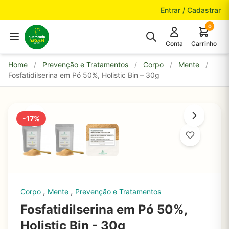
Pular para o conteúdo
Entrar / Cadastrar
0
Conta
Carrinho
Home
/
Prevenção e Tratamentos
/
Corpo
/
Mente
/
Fosfatidilserina em Pó 50%, Holistic Bin – 30g
-17%
,
,
Corpo
Mente
Prevenção e Tratamentos
Fosfatidilserina em Pó 50%,
Holistic Bin - 30g