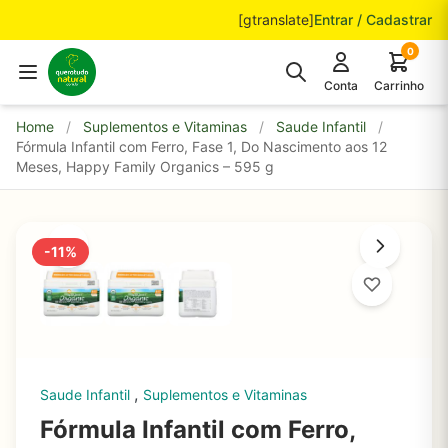
Pular para o conteúdo
[gtranslate]
Entrar / Cadastrar
0
Conta
Carrinho
Home
/
Suplementos e Vitaminas
/
Saude Infantil
/
Fórmula Infantil com Ferro, Fase 1, Do Nascimento aos 12
Meses, Happy Family Organics – 595 g
-11%
,
Saude Infantil
Suplementos e Vitaminas
Fórmula Infantil com Ferro,