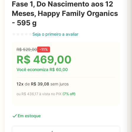
Fase 1, Do Nascimento aos 12
Meses, Happy Family Organics
- 595 g
Seja o primeiro a avaliar
R$
529,00
-11%
R$
469,00
Você economiza
R$
60,00
12x
de
R$
39,08
sem juros
ou
R$
436,17
à vista no PIX
(7% off)
Em estoque